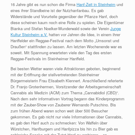
16 Jahre gibt es nun schon die Firma
Hanf-Zeit in Steinheim
und
eines ihrer Standbeine ist der Nutzhanfanbau. Es gab
Widerstände und Vorurteile gegenüber der Pflanze Hanf, doch
diese scheinen kaum noch eine Rolle zu spielen. Die Eigentümer
Bianka und Stefan Noelker-Wunderwald sowie der Verein
Junge
Kultur Steinheim e.V.
hatten vor Jahren die Idee, in einem ihrer
Hanffelder ein Reggae-Festival nach dem Motto „Umsonst und
Draußen“ stattfinden zu lassen. Am letzten Wochenende war es
soweit. Mit Spannung erwarteten viele den Tag des ersten
Reggae-Festivals im Steinheimer Hanffeld.
Bei besten Wetter waren viele Attraktionen geboten, beginnend
mit der Eröffnung der stellvertretenden Steinheimer
Bürgermeisterin Frau Elisabeth Klennert. Anschließend referierte
Dr. Franjo Grotenhermen, Vorsitzender der Arbeitsgemeinschaft
Cannabis als Medizin (ACM) zum Thema „Cannabidiol (CBD)“.
Nach dem sehr informativen Vortrag begann das Kinderprogramm
mit der Zauber-Show von Zauberer Wernando Putschino. Bis
zum frühen Abend waren schon weit über 500 Besucher
gekommen. Es gab nicht nur viele Informationen über Cannabis,
es gab den Hanf auch zu schmecken: Von Waffeln über
Würstchen, Hanfburgern und Hanfpizza bis hin zu Bier gab es
zahlreiche Snacks mit der Zutat Hanf zu probieren – es