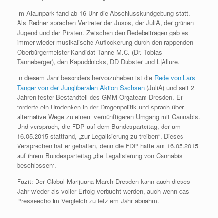
Im Alaunpark fand ab 16 Uhr die Abschlusskundgebung statt.
Als Redner sprachen Vertreter der Jusos, der JuliA, der grünen
Jugend und der Piraten. Zwischen den Redebeiträgen gab es
immer wieder musikalische Auflockerung durch den rappenden
Oberbürgermeister-Kandidat Tanne M.C. (Dr. Tobias
Tanneberger), den Kapuddnicks, DD Dubster und L|Allure.
In diesem Jahr besonders hervorzuheben ist die
Rede von Lars
Tanger von der Jungliberalen Aktion Sachsen
(JuliA) und seit 2
Jahren fester Bestandteil des GMM-Orgateam Dresden. Er
forderte ein Umdenken in der Drogenpolitik und sprach über
alternative Wege zu einem vernünftigeren Umgang mit Cannabis.
Und versprach, die FDP auf dem Bundesparteitag, der am
16.05.2015 stattfand, „zur Legalisierung zu treiben“. Dieses
Versprechen hat er gehalten, denn die FDP hatte am 16.05.2015
auf ihrem Bundesparteitag „die Legalisierung von Cannabis
beschlossen“.
Fazit: Der Global Marijuana March Dresden kann auch dieses
Jahr wieder als voller Erfolg verbucht werden, auch wenn das
Presseecho im Vergleich zu letztem Jahr abnahm.