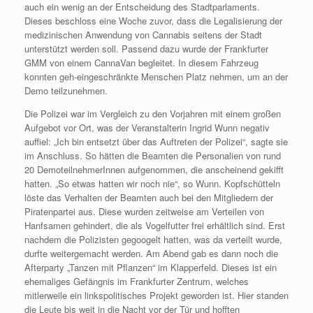
auch ein wenig an der Entscheidung des Stadtparlaments.
Dieses beschloss eine Woche zuvor, dass die Legalisierung der
medizinischen Anwendung von Cannabis seitens der Stadt
unterstützt werden soll. Passend dazu wurde der Frankfurter
GMM von einem CannaVan begleitet. In diesem Fahrzeug
konnten geh-eingeschränkte Menschen Platz nehmen, um an der
Demo teilzunehmen.
Die Polizei war im Vergleich zu den Vorjahren mit einem großen
Aufgebot vor Ort, was der Veranstalterin Ingrid Wunn negativ
auffiel: „Ich bin entsetzt über das Auftreten der Polizei“, sagte sie
im Anschluss. So hätten die Beamten die Personalien von rund
20 DemoteilnehmerInnen aufgenommen, die anscheinend gekifft
hatten. „So etwas hatten wir noch nie“, so Wunn. Kopfschütteln
löste das Verhalten der Beamten auch bei den Mitgliedern der
Piratenpartei aus. Diese wurden zeitweise am Verteilen von
Hanfsamen gehindert, die als Vogelfutter frei erhältlich sind. Erst
nachdem die Polizisten gegoogelt hatten, was da verteilt wurde,
durfte weitergemacht werden. Am Abend gab es dann noch die
Afterparty „Tanzen mit Pflanzen“ im Klapperfeld. Dieses ist ein
ehemaliges Gefängnis im Frankfurter Zentrum, welches
mitlerweile ein linkspolitisches Projekt geworden ist. Hier standen
die Leute bis weit in die Nacht vor der Tür und hofften