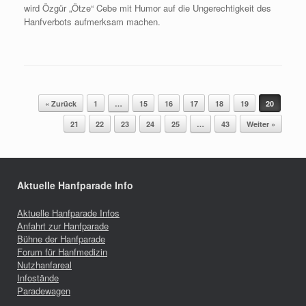
wird Özgür „Ötze“ Cebe mit Humor auf die Ungerechtigkeit des
Hanfverbots aufmerksam machen.
Beitragsnavigation
« Zurück
1
…
15
16
17
18
19
20
21
22
23
24
25
…
43
Weiter »
Aktuelle Hanfparade Info
Aktuelle Hanfparade Infos
Anfahrt zur Hanfparade
Bühne der Hanfparade
Forum für Hanfmedizin
Nutzhanfareal
Infostände
Paradewagen