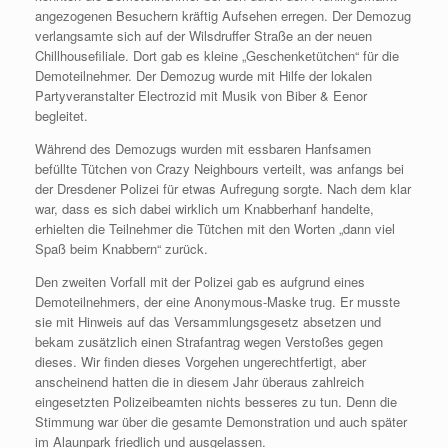
angezogenen Besuchern kräftig Aufsehen erregen. Der Demozug
verlangsamte sich auf der Wilsdruffer Straße an der neuen
Chillhousefiliale. Dort gab es kleine „Geschenketütchen“ für die
Demoteilnehmer. Der Demozug wurde mit Hilfe der lokalen
Partyveranstalter Electrozid mit Musik von Biber & Eenor
begleitet.
Während des Demozugs wurden mit essbaren Hanfsamen
befüllte Tütchen von Crazy Neighbours verteilt, was anfangs bei
der Dresdener Polizei für etwas Aufregung sorgte. Nach dem klar
war, dass es sich dabei wirklich um Knabberhanf handelte,
erhielten die Teilnehmer die Tütchen mit den Worten „dann viel
Spaß beim Knabbern“ zurück.
Den zweiten Vorfall mit der Polizei gab es aufgrund eines
Demoteilnehmers, der eine Anonymous-Maske trug. Er musste
sie mit Hinweis auf das Versammlungsgesetz absetzen und
bekam zusätzlich einen Strafantrag wegen Verstoßes gegen
dieses. Wir finden dieses Vorgehen ungerechtfertigt, aber
anscheinend hatten die in diesem Jahr überaus zahlreich
eingesetzten Polizeibeamten nichts besseres zu tun. Denn die
Stimmung war über die gesamte Demonstration und auch später
im Alaunpark friedlich und ausgelassen.