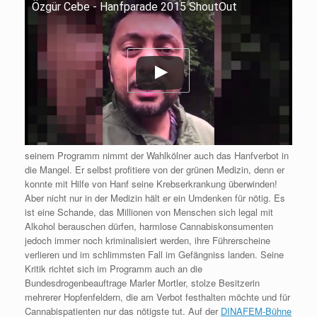
Özgür Cebe - Hanfparade 2015 ShoutOut
seinem Programm nimmt der Wahlkölner auch das Hanfverbot in
die Mangel. Er selbst profitiere von der grünen Medizin, denn er
konnte mit Hilfe von Hanf seine Krebserkrankung überwinden!
Aber nicht nur in der Medizin hält er ein Umdenken für nötig.
Es
ist eine Schande, das Millionen von Menschen sich legal mit
Alkohol berauschen dürfen, harmlose Cannabiskonsumenten
jedoch immer noch kriminalisiert werden, ihre Führerscheine
verlieren und im schlimmsten Fall im Gefängniss landen.
Seine
Kritik richtet sich im Programm auch an die
Bundesdrogenbeauftrage Marler Mortler, stolze Besitzerin
mehrerer Hopfenfeldern, die am Verbot festhalten möchte und für
Cannabispatienten nur das nötigste tut. Auf der
DINAFEM-Bühne