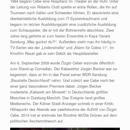
1994 begann Cebe eine Hospitanz im Theater an der Ruhr. Unter
der Leitung von Roberto Ciulli spielte er erste Rollen, die ihn auf
Tourneen nach Italien und Schweden führten. Er absolvierte eine
überbetriebliche Ausbildung zum IT-Systemkaufmann und
begann im letzten Ausbildungsjahr eine zusätzliche Ausbildung
zum Schauspieler, die er mit der Bühnenreife abschloss. Zwei
Jahre lang gehörte er zum festen Ensemble in Kaya Yanars
Sendung „Was guckst du?!“. Außerdem sieht man ihn häufig in
TV-Serien wie der „Lindenstraße“ und „Alarm für Cobra 11“. Im
Kinofilm Reset gab er sein Debüt als Hauptdarsteller.
Am 6. September 2009 wurde Özgür Cebet erstmals öffentlich
zum Stand-up Comedian. Der Kabarettist Jürgen Becker war so
begeistert, dass er ihn in das Panel seiner WDR-Sendung
„Baustelle Deutschland“ nahm. Und zuletzt war Cebe noch bei
einer ganz besonderen Premiere dabei: Jürgen Becker
moderierte „Kabarett am Minarett“ in Deutschlands größter
Moschee in Duisburg-Marxloh. Das Ereignis fand großes
Medienecho. Der Kölner Stadt-Anzeiger schrieb in einer Kritik:
Höhepunkt des Abends war zweifelsohne der Auftritt von Özgür
Cebe
. 2014 trat er erstmals bei Bündnis 90/Die Grünen auf dem
politischen Aschermittwoch auf.