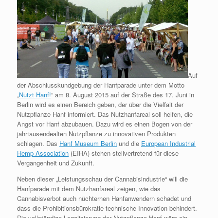
Auf
der Abschlusskundgebung der Hanfparade unter dem Motto
„
Nutzt Hanf!
“ am 8. August 2015 auf der Straße des 17. Juni in
Berlin wird es einen Bereich geben, der über die Vielfalt der
Nutzpflanze Hanf informiert. Das Nutzhanfareal soll helfen, die
Angst vor Hanf abzubauen. Dazu wird es einen Bogen von der
jahrtausendealten Nutzpflanze zu innovativen Produkten
schlagen. Das
Hanf Museum Berlin
und die
European Industrial
Hemp Association
(EIHA) stehen stellvertretend für diese
Vergangenheit und Zukunft.
Neben dieser „Leistungsschau der Cannabisindustrie“ will die
Hanfparade mit dem Nutzhanfareal zeigen, wie das
Cannabisverbot auch nüchternen Hanfanwendern schadet und
dass die Prohibitionsbürokratie technische Innovation behindert.
Die vollständige Legalisierung der Nutzpflanze Hanf wäre ein