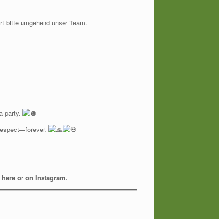
ert bitte umgehend unser Team.
a party.
respect—forever.
 here or on Instagram.