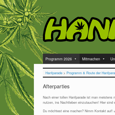
Zum
Inhalt
springen
Programm 2026
Mitmachen
Un
Hanfparade
>
Programm & Route der Hanfpar
Afterparties
Nach einer tollen Hanfparade ist man meistens n
nutzen, ins Nachtleben einzutauchen! Hier sind e
Du möchtest eine machen? Nimm Kontakt auf! 