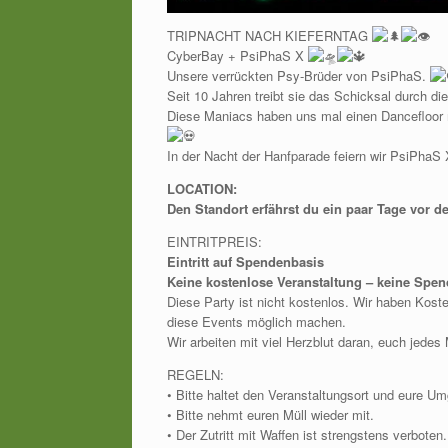
TRIPNACHT NACH KIEFERNTAG
CyberBay + PsiPhaS X
Unsere verrückten Psy-Brüder von PsiPhaS.
Seit 10 Jahren treibt sie das Schicksal durch di
Diese Maniacs haben uns mal einen Dancefloor
In der Nacht der Hanfparade feiern wir PsiPhaS 
LOCATION:
Den Standort erfährst du ein paar Tage vor d
EINTRITPREIS:
Eintritt auf Spendenbasis
Keine kostenlose Veranstaltung – keine Spend
Diese Party ist nicht kostenlos. Wir haben Kost
diese Events möglich machen.
Wir arbeiten mit viel Herzblut daran, euch jedes
REGELN:
• Bitte haltet den Veranstaltungsort und eure U
• Bitte nehmt euren Müll wieder mit.
• Der Zutritt mit Waffen ist strengstens verboten.