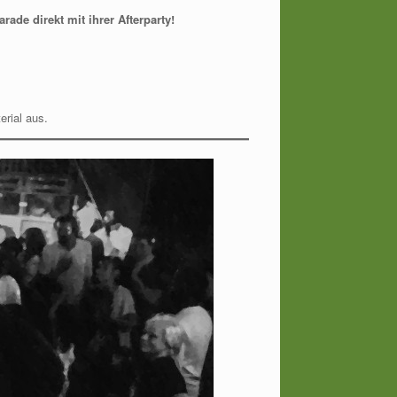
ade direkt mit ihrer Afterparty!
erial aus.