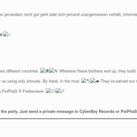
 es jemandem nicht gut geht oder sich jemand unangemessen verhält, informi
oss different countries.
Wherever these brothers end up, they build 
r us using only shovels. By hand. In the mud.
They’ve earned our 
ng PsiPhaS X Freibeuterei.
e the party. Just send a private message to CyberBay Records or PsiPhaS