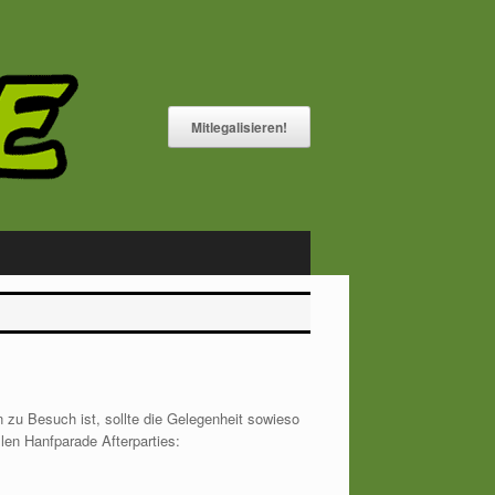
Mitlegalisieren!
 zu Besuch ist, sollte die Gelegenheit sowieso
len Hanfparade Afterparties: