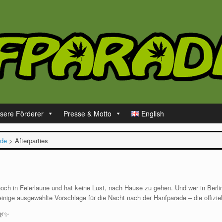
sere Förderer
Presse & Motto
English
ade
>
Afterparties
och in Feierlaune und hat keine Lust, nach Hause zu gehen. Und wer in Berlin
inige ausgewählte Vorschläge für die Nacht nach der Hanfparade – die offiziel
🌿✨