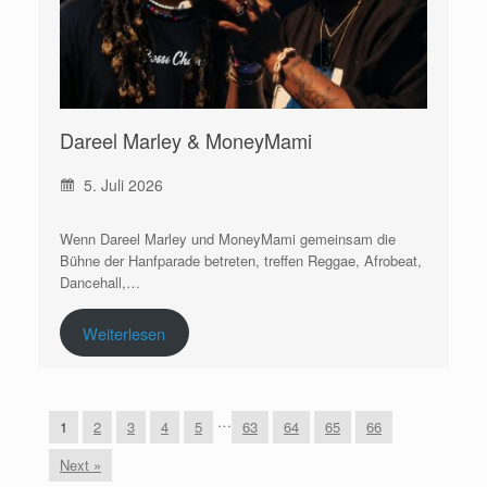
Dareel Marley & MoneyMami
5. Juli 2026
Wenn Dareel Marley und MoneyMami gemeinsam die
Bühne der Hanfparade betreten, treffen Reggae, Afrobeat,
Dancehall,…
Weiterlesen
…
1
2
3
4
5
63
64
65
66
Next »