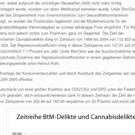
iert, wobei aufgrund der vorzeitigen Neuwahlen 2005 nicht mehr richtig
chregiert wurde, sondern vor allem Wahlkampf betrieben wurde. Unter Rot/Gr
de das Drogenreferat vom Innenministerium zum Gesundheitsministerium
legt, es wurden die Fixerstuben legalisiert und die Modellversuche für die
ginalstoffabgabe (Heroinabgabe) an schwer abhängige Fixer eingeführt. Für Kif
erte sich jedoch nichts zum Positiven, ganz im Gegenteil. Die Zahl der
istrierten Cannabisdelikte stieg im Zeitraum von 1998 bis 2004 von 112.923 a
.203. Der Repressionskoeffizient stieg in dieser Zeitspanne von 137,61 auf 
chschnittlich 7,7 Prozent pro Jahr. Unter Rot/Grün war der durchschnittliche 
ozentuale Zunahme des Repressionskoeffizienten in einem gegebenen Zeitinterva
ierungsperiode unter Helmut Kohl.
 Anstiegs der Konsumentenzahlen und damit Ausdruck des Zeitgeistes war od
Jahr 2005 offenbar.
utschland von einer großen Koalition aus CDU/CSU und SPD unter der Feder
 nicht geändert, doch erstaunlicherweise sank in diesem Zeitraum die Zahl der 
ser Zeitspanne von 204,46 auf 163,80 respektive um 20 Prozent und somit jäh