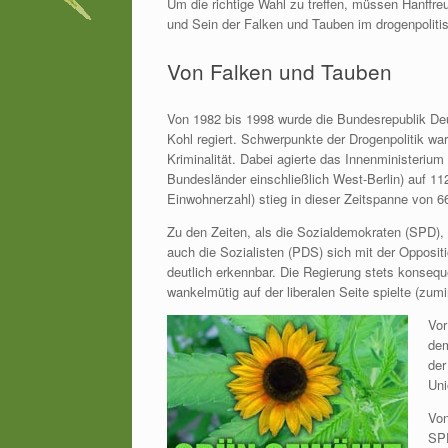
Um die richtige Wahl zu treffen, müssen Hanffr
und Sein der Falken und Tauben im drogenpoliti
Von Falken und Tauben
Von 1982 bis 1998 wurde die Bundesrepublik Deu
Kohl regiert. Schwerpunkte der Drogenpolitik w
Kriminalität. Dabei agierte das Innenministerium 
Bundesländer einschließlich West-Berlin) auf 11
Einwohnerzahl) stieg in dieser Zeitspanne von 6
Zu den Zeiten, als die Sozialdemokraten (SPD),
auch die Sozialisten (PDS) sich mit der Oppositi
deutlich erkennbar. Die Regierung stets konseque
wankelmütig auf der liberalen Seite spielte (zum
Vor
dem
der
Uni
Von
SPD