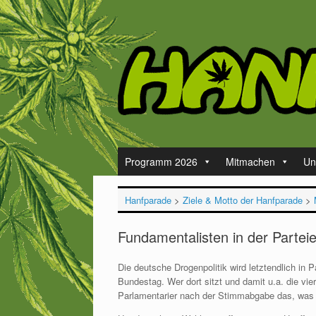
Zum
Inhalt
springen
Programm 2026
Mitmachen
Un
Hanfparade
>
Ziele & Motto der Hanfparade
>
Fundamentalisten in der Partei
Die deutsche Drogenpolitik wird letztendlich i
Bundestag. Wer dort sitzt und damit u.a. die vi
Parlamentarier nach der Stimmabgabe das, was