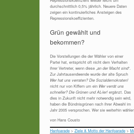
Repressionskoeffizient wieder leicht um
durchschnittlich 0,5% jährlich. Neuere Daten
zeigen ein kontinuierliches Ansteigen des
Repressionskoeffizienten.
Grün gewählt und
bekommen?
Die Vorstellungen die der Wähler von einer
Partei hat, entspricht oft nicht dem Verhalten
ihrer Vertreter, wenn diese „
an der Macht sind
“.
Zur Jahrtausendwende wurde der alte Spruch
Wer hat uns verraten? Die Sozialdemokraten!
nicht nur von Kiffern um ein
Wer verrät uns
schneller? Die Grünen und AL-ler!
ergänzt. Das
dies in Zukunft nicht mehr notwendig sein wird,
haben die Bündnisgrünen nach ihrer Abwahl im
Jahr 2005 versprochen. Wer sie weiterhin wählen 
von Hans Cousto
Hanfparade
>
Ziele & Motto der Hanfparade
>
Me