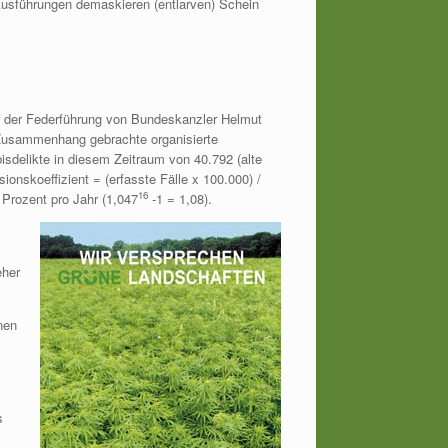
Ausführungen demaskieren (entlarven) Schein
er der Federführung von Bundeskanzler Helmut
n Zusammenhang gebrachte organisierte
bisdelikte in diesem Zeitraum von 40.792 (alte
ionskoeffizient = (erfasste Fälle x 100.000) /
16
 Prozent pro Jahr (1,047
-1 = 1,08).
eher
nen
s