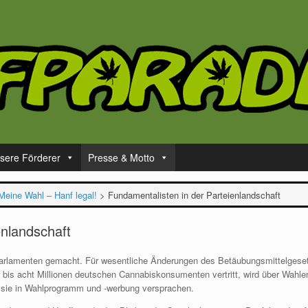
sere Förderer
Presse & Motto
Meine Wahl – Hanf legal!
>
Fundamentalisten in der Parteienlandschaft
enlandschaft
n Parlamenten gemacht. Für wesentliche Änderungen des Betäubungsmittelgese
er bis acht Millionen deutschen Cannabiskonsumenten vertritt, wird über Wahl
 sie in Wahlprogramm und -werbung versprachen.