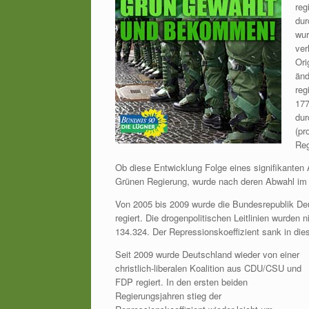
reg
dur
wur
ver
Ori
änd
reg
177
dur
(pr
Reg
Ob diese Entwicklung Folge eines signifikanten
Grünen Regierung, wurde nach deren Abwahl im 
Von 2005 bis 2009 wurde die Bundesrepublik De
regiert. Die drogenpolitischen Leitlinien wurden
134.324. Der Repressionskoeffizient sank in die
Seit 2009 wurde Deutschland wieder von einer
christlich-liberalen Koalition aus CDU/CSU und
FDP regiert. In den ersten beiden
Regierungsjahren stieg der