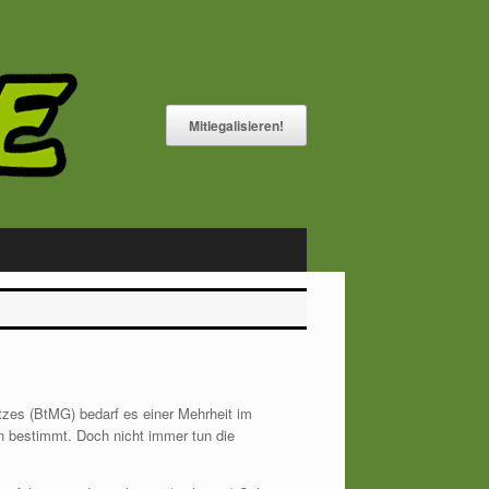
Mitlegalisieren!
tzes (BtMG) bedarf es einer Mehrheit im
en bestimmt. Doch nicht immer tun die