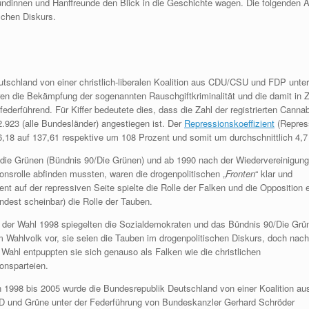
eundinnen und Hanffreunde den Blick in die Geschichte wagen. Die folgenden 
schen Diskurs.
tschland von einer christlich-liberalen Koalition aus CDU/CSU und FDP unt
aren die Bekämpfung der sogenannten Rauschgiftkriminalität und die damit i
federführend. Für Kiffer bedeutete dies, dass die Zahl der registrierten Canna
2.923 (alle Bundesländer) angestiegen ist. Der
Repressionskoeffizient
(Repress
6,18 auf 137,61 respektive um 108 Prozent und somit um durchschnittlich 4,7
 die Grünen (Bündnis 90/Die Grünen) und ab 1990 nach der Wiedervereinigung
onsrolle abfinden mussten, waren die drogenpolitischen „
Fronten
“ klar und
nt auf der repressiven Seite spielte die Rolle der Falken und die Opposition 
indest scheinbar) die Rolle der Tauben.
 der Wahl 1998 spiegelten die Sozialdemokraten und das Bündnis 90/Die Grü
 Wahlvolk vor, sie seien die Tauben im drogenpolitischen Diskurs, doch nach
 Wahl entpuppten sie sich genauso als Falken wie die christlichen
onsparteien.
 1998 bis 2005 wurde die Bundesrepublik Deutschland von einer Koalition au
 und Grüne unter der Federführung von Bundeskanzler Gerhard Schröder