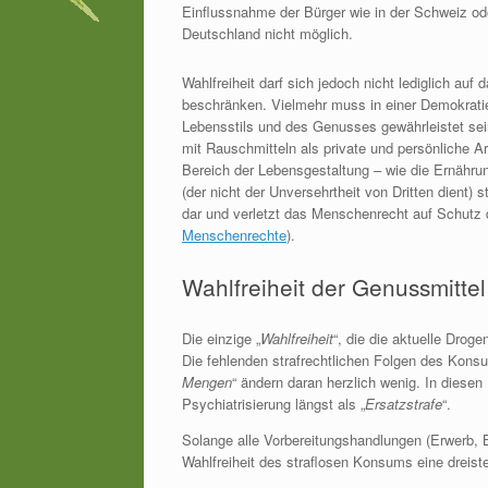
Einflussnahme der Bürger wie in der Schweiz od
Deutschland nicht möglich.
Wahlfreiheit darf sich jedoch nicht lediglich a
beschränken. Vielmehr muss in einer Demokratie d
Lebensstils und des Genusses gewährleistet sei
mit Rauschmitteln als private und persönliche 
Bereich der Lebensgestaltung – wie die Ernährung
(der nicht der Unversehrtheit von Dritten dient) s
dar und verletzt das Menschenrecht auf Schutz 
Menschenrechte
).
Wahlfreiheit der Genussmittel
Die einzige „
Wahlfreiheit
“, die die aktuelle Drog
Die fehlenden strafrechtlichen Folgen des Konsu
Mengen
“ ändern daran herzlich wenig. In diesen
Psychiatrisierung längst als „
Ersatzstrafe
“.
Solange alle Vorbereitungshandlungen (Erwerb, Be
Wahlfreiheit des straflosen Konsums eine dreis