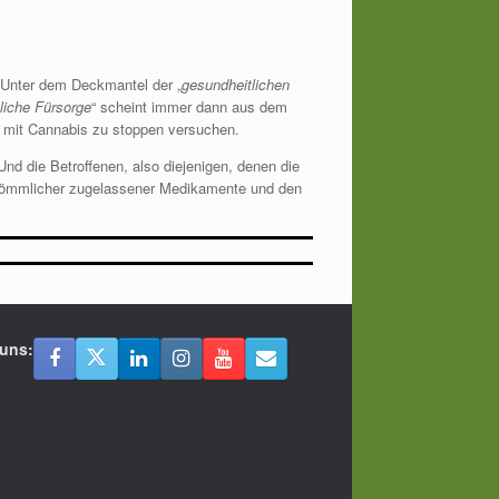
 Unter dem Deckmantel der „
gesundheitlichen
liche Fürsorge
“ scheint immer dann aus dem
 mit Cannabis zu stoppen versuchen.
nd die Betroffenen, also diejenigen, denen die
kömmlicher zugelassener Medikamente und den
 uns: