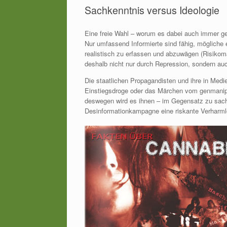
Sachkenntnis versus Ideologie
Eine freie Wahl – worum es dabei auch immer ge
Nur umfassend Informierte sind fähig, möglich
realistisch zu erfassen und abzuwägen (Risikom
deshalb nicht nur durch Repression, sondern auc
Die staatlichen Propagandisten und ihre in Med
Einstiegsdroge oder das Märchen vom genmanipuli
deswegen wird es ihnen – im Gegensatz zu sachl
Desinformationkampagne eine riskante Verharm