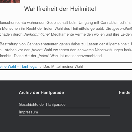
Wahlfreiheit der Heilmittel
r Menschenrechte wahrenden Gesellschaft beim Umgang mit Cannabismedizin.
 Menschen ihr Recht der freien Wahl des Heilmittels geraubt. Die „
gesundheit
chäden durch „
herkömmliche
“ Medikamente vermeiden wollen und ihre Leiden
 Bestrafung von Cannabispatienten gehen dabei zu Lasten der Allgemeinheit. U
, stehen vor der „
freien
“ Wahl zwischen den schweren Nebenwirkungen her
echts. Diese Art der „
freien
“ Wahl ist menschenverachtend.
ine Wahl – Hanf legal!
>
Das Mittel meiner Wahl
Archiv der Hanfparade
Finde
Geschichte der Hanfparade
Impressum