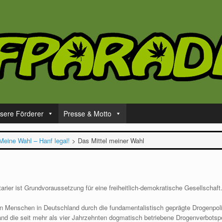
sere Förderer
Presse & Motto
Meine Wahl – Hanf legal!
>
Das Mittel meiner Wahl
tarier ist Grundvoraussetzung für eine freiheitlich-demokratische Gesellschaft
en Menschen in Deutschland durch die fundamentalistisch geprägte Drogenpol
d die seit mehr als vier Jahrzehnten dogmatisch betriebene Drogenverbotspoli