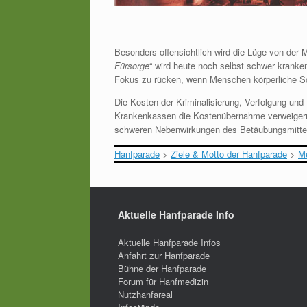
Besonders offensichtlich wird die Lüge von de
Fürsorge
“ wird heute noch selbst schwer kranken
Fokus zu rücken, wenn Menschen körperliche S
Die Kosten der Kriminalisierung, Verfolgung und
Krankenkassen die Kostenübernahme verweigern
schweren Nebenwirkungen des Betäubungsmittelr
Hanfparade
>
Ziele & Motto der Hanfparade
>
Me
Aktuelle Hanfparade Info
Aktuelle Hanfparade Infos
Anfahrt zur Hanfparade
Bühne der Hanfparade
Forum für Hanfmedizin
Nutzhanfareal