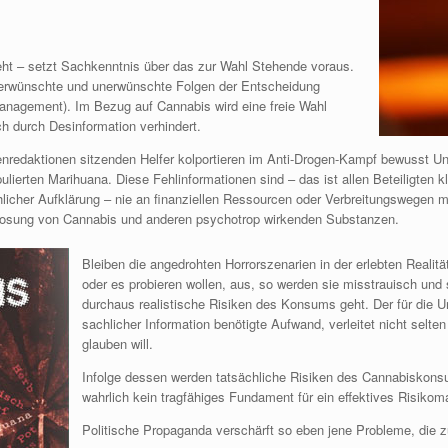
ht – setzt Sachkenntnis über das zur Wahl Stehende voraus.
e erwünschte und unerwünschte Folgen der Entscheidung
anagement). Im Bezug auf Cannabis wird eine freie Wahl
h durch Desinformation verhindert.
ienredaktionen sitzenden Helfer kolportieren im Anti-Drogen-Kampf bewusst U
erten Marihuana. Diese Fehlinformationen sind – das ist allen Beteiligten k
icher Aufklärung – nie an finanziellen Ressourcen oder Verbreitungswegen ma
losung von Cannabis und anderen psychotrop wirkenden Substanzen.
Bleiben die angedrohten Horrorszenarien in der erlebten Reali
oder es probieren wollen, aus, so werden sie misstrauisch und
durchaus realistische Risiken des Konsums geht. Der für die 
sachlicher Information benötigte Aufwand, verleitet nicht selt
glauben will.
Infolge dessen werden tatsächliche Risiken des Cannabiskonsu
wahrlich kein tragfähiges Fundament für ein effektives Risi
Politische Propaganda verschärft so eben jene Probleme, die z