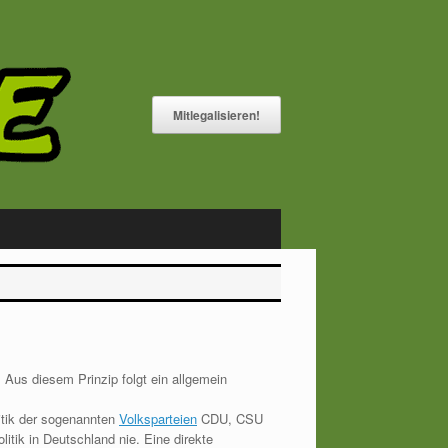
Mitlegalisieren!
. Aus diesem Prinzip folgt ein allgemein
itik der sogenannten
Volksparteien
CDU, CSU
tik in Deutschland nie. Eine direkte