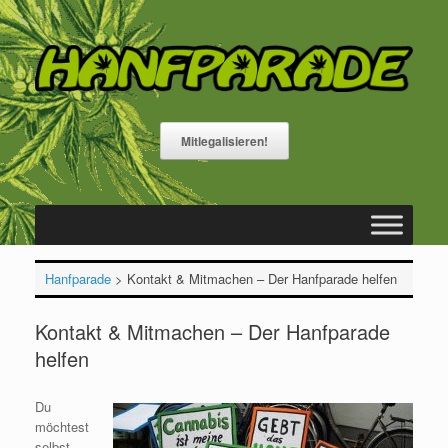
Zum
Inhalt
springen
Mitlegalisieren!
Hanfparade
>
Kontakt & Mitmachen – Der Hanfparade helfen
Kontakt & Mitmachen – Der Hanfparade
helfen
Du
möchtest
selbst