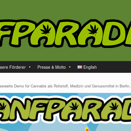
sere Förderer
Presse & Motto
English
desweite Demo für Cannabis als Rohstoff, Medizin und Genussmittel in Berlin,