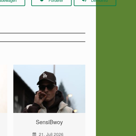
adewagen
Förderer
Demoinfo
SensiBwoy
21. Juli 2026