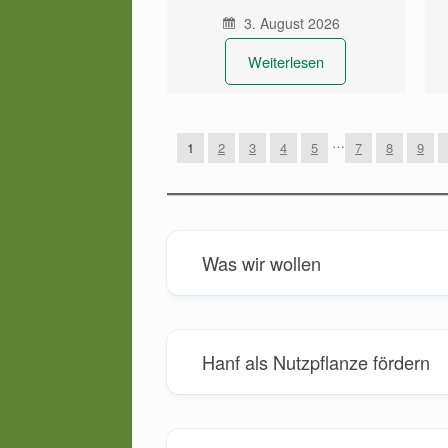
3. August 2026
Weiterlesen
…
1
2
3
4
5
7
8
9
Was wir wollen
Hanf als Nutzpflanze fördern