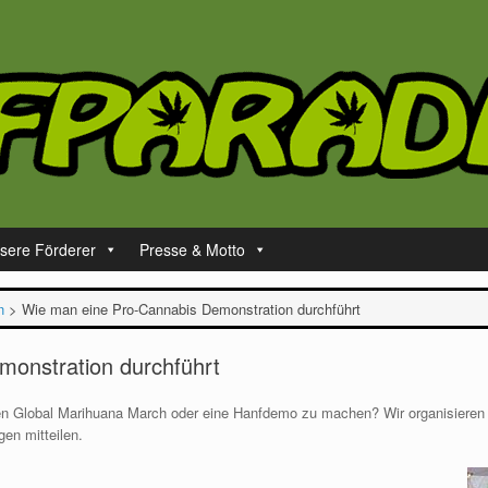
sere Förderer
Presse & Motto
n
>
Wie man eine Pro-Cannabis Demonstration durchführt
onstration durchführt
en Global Marihuana March oder eine Hanfdemo zu machen? Wir organisieren 
en mitteilen.