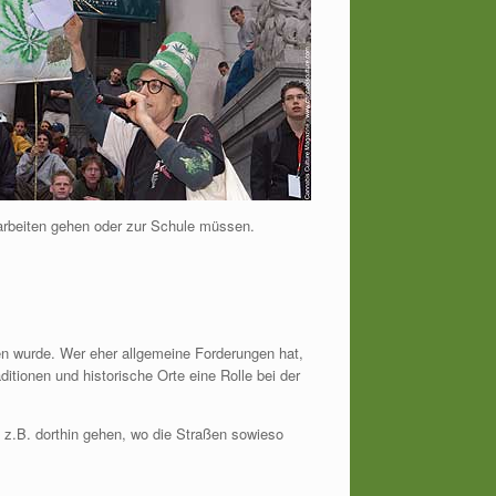
rbeiten gehen oder zur Schule müssen.
fen wurde. Wer eher allgemeine Forderungen hat,
ditionen und historische Orte eine Rolle bei der
e z.B. dorthin gehen, wo die Straßen sowieso