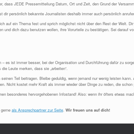
icher, dass JEDE Pressemitteilung Datum, Ort und Zeit, den Grund der Versamm
est dir persönlich bekannte Journalisten deshalb immer auch persönlich anrufe
ich auf ein Thema fest und sprich möglichst nicht über den Rest der Welt. Di
n und dich dazu benutzen wollen, ihre Vorurteile zu bestätigen. Sei darauf v
n – es ist immer besser, bei der Organisation und Durchführung dafür zu sorg
s die Leute merken, dass sie „arbeiten“.
seinen Teil beitragen. Bleibe geduldig, wenn jemand nur wenig leisten kann. A
en. Nicht kostet mehr Kraft als immer wieder über Dinge zu reden, die schon 
inen besonderes hervorgehobenen Infostand! Also: wenn ihr öfters etwas mach
r gerne
als Ansprechpartner zur Seite
.
Wir freuen uns auf dich!