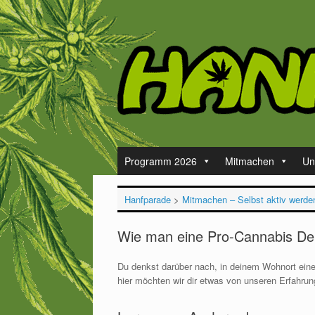
Zum
Inhalt
springen
Programm 2026
Mitmachen
Un
Hanfparade
>
Mitmachen – Selbst aktiv werde
Wie man eine Pro-Cannabis Dem
Du denkst darüber nach, in deinem Wohnort ein
hier möchten wir dir etwas von unseren Erfahrung