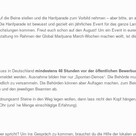
f die Beine stellen und die Hanfparade zum Vorbild nehmen – aber bitte, an a
e Hanfparade ist bewusst und gezielt ein jährliches Event für das ganze Lan
hslungen kommen. Freut euch schon auf den August! Um ein Event in eurer 
staltung im Rahmen der Global Marijuana March-Wochen machen wollt, ist die
uss in Deutschland
mindestens 48 Stunden vor der öffentlichen Bewerbu
eldet werden. Ausnahme bilden hier nur „Spontan-Demos“. Die Behörde mus
iedlich zu versammeln. Die Behörden können aber Auflagen machen, zum Beisp
n und den jeweiligen Beamten ab.
ungsamt Steine in den Weg legen wollen, dann lass nicht den Kopf hängen, s
Ohr (und ’ne Menge einschlägige Erfahrung).
er spricht? Um ins Gespräch zu kommen, brauchst du die Hilfe der lokalen un