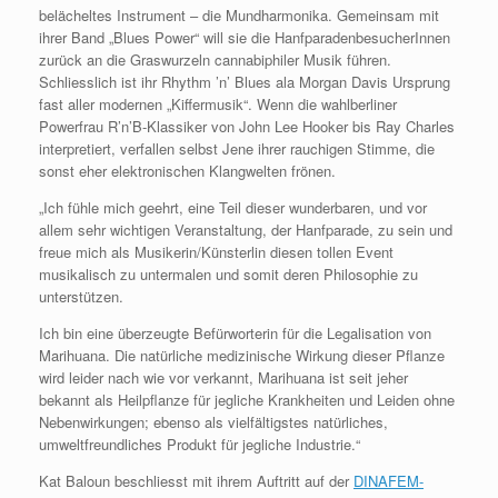
belächeltes Instrument – die Mundharmonika. Gemeinsam mit
ihrer Band „Blues Power“ will sie die HanfparadenbesucherInnen
zurück an die Graswurzeln cannabiphiler Musik führen.
Schliesslich ist ihr Rhythm ’n’ Blues ala Morgan Davis Ursprung
fast aller modernen „Kiffermusik“. Wenn die wahlberliner
Powerfrau R’n’B-Klassiker von John Lee Hooker bis Ray Charles
interpretiert, verfallen selbst Jene ihrer rauchigen Stimme, die
sonst eher elektronischen Klangwelten frönen.
„Ich fühle mich geehrt, eine Teil dieser wunderbaren, und vor
allem sehr wichtigen Veranstaltung, der Hanfparade, zu sein und
freue mich als Musikerin/Künsterlin diesen tollen Event
musikalisch zu untermalen und somit deren Philosophie zu
unterstützen.
Ich bin eine überzeugte Befürworterin für die Legalisation von
Marihuana. Die natürliche medizinische Wirkung dieser Pflanze
wird leider nach wie vor verkannt, Marihuana ist seit jeher
bekannt als Heilpflanze für jegliche Krankheiten und Leiden ohne
Nebenwirkungen; ebenso als vielfältigstes natürliches,
umweltfreundliches Produkt für jegliche Industrie.“
Kat Baloun beschliesst mit ihrem Auftritt auf der
DINAFEM-