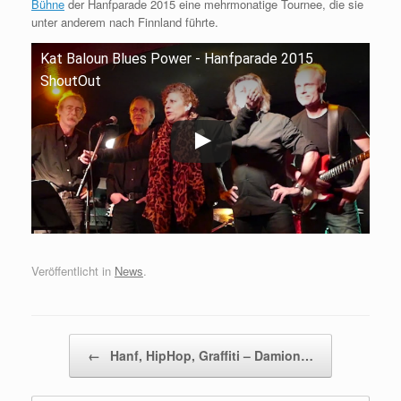
Bühne
der Hanfparade 2015 eine mehrmonatige Tournee, die sie
unter anderem nach Finnland führte.
Kat Baloun Blues Power - Hanfparade 2015
ShoutOut
Veröffentlicht in
News
.
Beitragsnavigation
←
Hanf, HipHop, Graffiti – Damion…