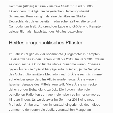
Kempten (Allgäu) ist eine kreisfreie Stadt mit rund 65.000
Einwohnern im Allgäu im bayerischen Regierungsbezirk
Schwaben. Kempten gilt als eine der ältesten Städte
Deutschlands, da es bereits in römischer Zeit existierte und
Cambodunum hieß. Aufgrund der Lage und Größe wird Kempten
gelegentlich als Hauptstadt des Allgäus bezeichnet.
Heißes drogenpolitisches Pflaster
Im Jahr 2009 gab es vier sogenannte „Drogentote“ in Kempten.
Je einer war es in den Jahren 2010 bis 2012. Im Jahr 2013 waren
es dann sechs. Grund für die starke Zunahme waren Prozesse
gegen Ärzte, die Opiatabhängige substituierten, ja die Vergabe
des Substitutionsmittels Methadon war für Ärzte rechtlich immer
schwieriger geworden. Im Allgäu wurden sogar Ärzte wegen
falscher Vergabe des Mittels verurteilt. Viele Ärzte schrecken
daher vor der Behandlung zurück. Die Folgen haben die
betroffenen Patienten zu tragen: sie haben es immer schwerer,
Hilfe zu finden. Es wurde zwar im Sommer 2013 eine neue
Methadon-Ambulanz in der Innenstadt eingerichtet, doch diese
vermochte den durch die Justiz verursachten Mangel an