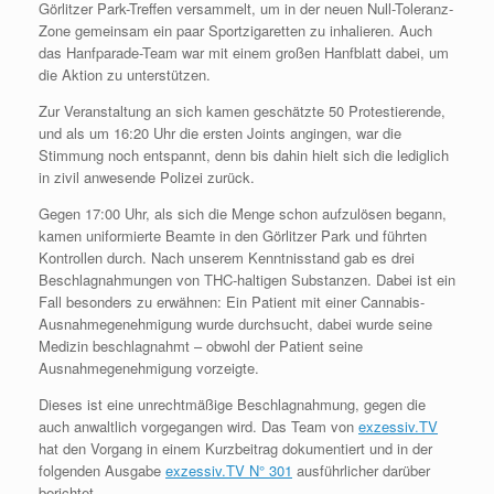
Görlitzer Park-Treffen versammelt, um in der neuen Null-Toleranz-
Zone gemeinsam ein paar Sportzigaretten zu inhalieren. Auch
das Hanfparade-Team war mit einem großen Hanfblatt dabei, um
die Aktion zu unterstützen.
Zur Veranstaltung an sich kamen geschätzte 50 Protestierende,
und als um 16:20 Uhr die ersten Joints angingen, war die
Stimmung noch entspannt, denn bis dahin hielt sich die lediglich
in zivil anwesende Polizei zurück.
Gegen 17:00 Uhr, als sich die Menge schon aufzulösen begann,
kamen uniformierte Beamte in den Görlitzer Park und führten
Kontrollen durch. Nach unserem Kenntnisstand gab es drei
Beschlagnahmungen von THC-haltigen Substanzen. Dabei ist ein
Fall besonders zu erwähnen: Ein Patient mit einer Cannabis-
Ausnahmegenehmigung wurde durchsucht, dabei wurde seine
Medizin beschlagnahmt – obwohl der Patient seine
Ausnahmegenehmigung vorzeigte.
Dieses ist eine unrechtmäßige Beschlagnahmung, gegen die
auch anwaltlich vorgegangen wird. Das Team von
exzessiv.TV
hat den Vorgang in einem Kurzbeitrag dokumentiert und in der
folgenden Ausgabe
exzessiv.TV N° 301
ausführlicher darüber
berichtet.