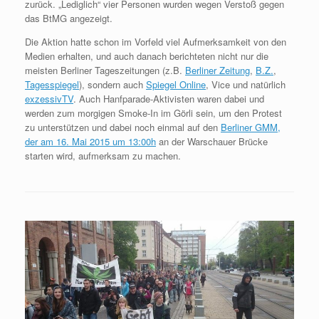
zurück. „Lediglich“ vier Personen wurden wegen Verstoß gegen
das BtMG angezeigt.
Die Aktion hatte schon im Vorfeld viel Aufmerksamkeit von den
Medien erhalten, und auch danach berichteten nicht nur die
meisten Berliner Tageszeitungen (z.B.
Berliner Zeitung
,
B.Z.
,
Tagesspiegel
), sondern auch
Spiegel Online
, Vice und natürlich
exzessivTV
. Auch Hanfparade-Aktivisten waren dabei und
werden zum morgigen Smoke-In im Görli sein, um den Protest
zu unterstützen und dabei noch einmal auf den
Berliner GMM,
der am 16. Mai 2015 um 13:00h
an der Warschauer Brücke
starten wird, aufmerksam zu machen.