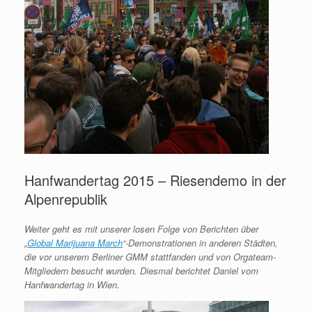
Hanfwandertag 2015 – Riesendemo in der
Alpenrepublik
Weiter geht es mit unserer losen Folge von Berichten über
„
Global Marijuana March
“-Demonstrationen in anderen Städten,
die vor unserem Berliner GMM stattfanden und von Orgateam-
Mitgliedern besucht wurden. Diesmal berichtet Daniel vom
Hanfwandertag in Wien.