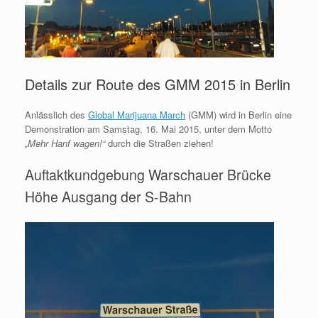
Details zur Route des GMM 2015 in Berlin
Anlässlich des
Global Marijuana March
(GMM) wird in Berlin eine
Demonstration am Samstag, 16. Mai 2015, unter dem Motto
„Mehr Hanf wagen!“
durch die Straßen ziehen!
Auftaktkundgebung Warschauer Brücke
Höhe Ausgang der S-Bahn