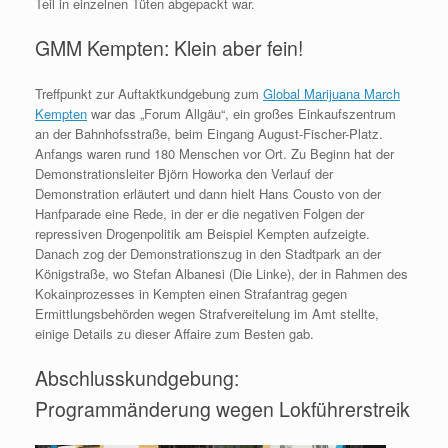
Teil in einzelnen Tüten abgepackt war.
GMM Kempten: Klein aber fein!
Treffpunkt zur Auftaktkundgebung zum
Global Marijuana March
Kempten
war das „Forum Allgäu“, ein großes Einkaufszentrum
an der Bahnhofsstraße, beim Eingang August-Fischer-Platz.
Anfangs waren rund 180 Menschen vor Ort. Zu Beginn hat der
Demonstrationsleiter Björn Howorka den Verlauf der
Demonstration erläutert und dann hielt Hans Cousto von der
Hanfparade eine Rede, in der er die negativen Folgen der
repressiven Drogenpolitik am Beispiel Kempten aufzeigte.
Danach zog der Demonstrationszug in den Stadtpark an der
Königstraße, wo Stefan Albanesi (Die Linke), der in Rahmen des
Kokainprozesses in Kempten einen Strafantrag gegen
Ermittlungsbehörden wegen Strafvereitelung im Amt stellte,
einige Details zu dieser Affaire zum Besten gab.
Abschlusskundgebung:
Programmänderung wegen Lokführerstreik