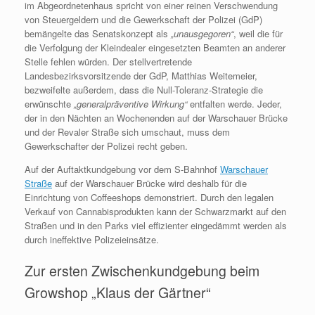
im Abgeordnetenhaus spricht von einer reinen Verschwendung
von Steuergeldern und die Gewerkschaft der Polizei (GdP)
bemängelte das Senatskonzept als
„unausgegoren“
, weil die für
die Verfolgung der Kleindealer eingesetzten Beamten an anderer
Stelle fehlen würden. Der stellvertretende
Landesbezirksvorsitzende der GdP, Matthias Weitemeier,
bezweifelte außerdem, dass die Null-Toleranz-Strategie die
erwünschte
„generalpräventive Wirkung“
entfalten werde. Jeder,
der in den Nächten an Wochenenden auf der Warschauer Brücke
und der Revaler Straße sich umschaut, muss dem
Gewerkschafter der Polizei recht geben.
Auf der Auftaktkundgebung vor dem S-Bahnhof
Warschauer
Straße
auf der Warschauer Brücke wird deshalb für die
Einrichtung von Coffeeshops demonstriert. Durch den legalen
Verkauf von Cannabisprodukten kann der Schwarzmarkt auf den
Straßen und in den Parks viel effizienter eingedämmt werden als
durch ineffektive Polizeieinsätze.
Zur ersten Zwischenkundgebung beim
Growshop „Klaus der Gärtner“