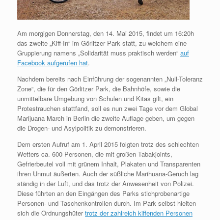
Am morgigen Donnerstag, den 14. Mai 2015, findet um 16:20h
das zweite „Kiff-In“ im Görlitzer Park statt, zu welchem eine
Gruppierung namens „Solidarität muss praktisch werden“
auf
Facebook aufgerufen hat
.
Nachdem bereits nach Einführung der sogenannten „Null-Toleranz
Zone“, die für den Görlitzer Park, die Bahnhöfe, sowie die
unmittelbare Umgebung von Schulen und Kitas gilt, ein
Protestrauchen stattfand, soll es nun zwei Tage vor dem Global
Marijuana March in Berlin die zweite Auflage geben, um gegen
die Drogen- und Asylpolitik zu demonstrieren.
Dem ersten Aufruf am 1. April 2015 folgten trotz des schlechten
Wetters ca. 600 Personen, die mit großen Tabakjoints,
Gefrierbeutel voll mit grünem Inhalt, Plakaten und Transparenten
ihren Unmut äußerten. Auch der süßliche Marihuana-Geruch lag
ständig in der Luft, und das trotz der Anwesenheit von Polizei.
Diese führten an den Eingängen des Parks stichprobenartige
Personen- und Taschenkontrollen durch. Im Park selbst hielten
sich die Ordnungshüter
trotz der zahlreich kiffenden Personen