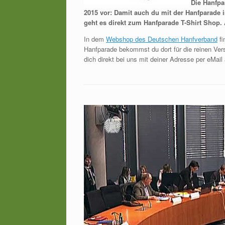
Die Hanfpar
2015 vor: Damit auch du mit der Hanfparade 
geht es direkt zum Hanfparade T-Shirt Shop.
In dem
Webshop des Deutschen Hanfverband
fi
Hanfparade bekommst du dort für die reinen Vers
dich direkt bei uns mit deiner Adresse per eMail