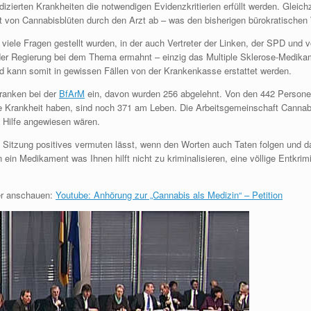
dizierten Krankheiten die notwendigen Evidenzkritierien erfüllt werden. Gleich
keit von Cannabisblüten durch den Arzt ab – was den bisherigen bürokratisch
em viele Fragen gestellt wurden, in der auch Vertreter der Linken, der SPD u
 der Regierung bei dem Thema ermahnt – einzig das Multiple Sklerose-Medikam
nd kann somit in gewissen Fällen von der Krankenkasse erstattet werden.
ranken bei der
BfArM
ein, davon wurden 256 abgelehnt. Von den 442 Persone
 Krankheit haben, sind noch 371 am Leben. Die Arbeitsgemeinschaft Cannab
 Hilfe angewiesen wären.
Sitzung positives vermuten lässt, wenn den Worten auch Taten folgen und 
n ein Medikament was Ihnen hilft nicht zu kriminalisieren, eine völlige Entkri
er anschauen:
Youtube: Anhörung zur „Cannabis als Medizin“ – Petition