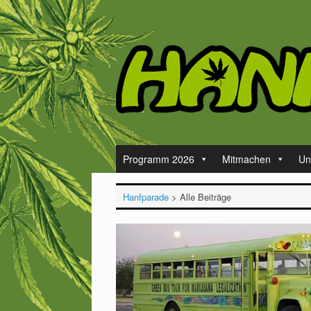
Zum
Inhalt
springen
Programm 2026
Mitmachen
Un
Hanfparade
>
Alle Beiträge