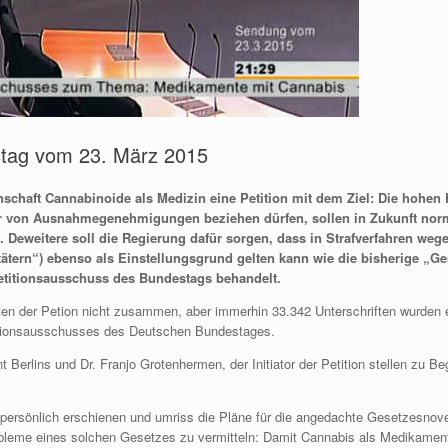
stag vom 23. März 2015
nschaft Cannabinoide als Medizin eine Petition mit dem Ziel: Die hohe
er von Ausnahmegenehmigungen beziehen dürfen, sollen in Zukunft n
Deweitere soll die Regierung dafür sorgen, dass in Strafverfahren weg
ätern“) ebenso als Einstellungsgrund gelten kann wie die bisherige „
Petitionsausschuss des Bundestags behandelt.
ten der Petion nicht zusammen, aber immerhin 33.342 Unterschriften wurden e
itionsausschusses des Deutschen Bundestages.
 Berlins und Dr. Franjo Grotenhermen, der Initiator der Petition stellen zu Be
persönlich erschienen und umriss die Pläne für die angedachte Gesetzesno
robleme eines solchen Gesetzes zu vermitteln: Damit Cannabis als Medikame