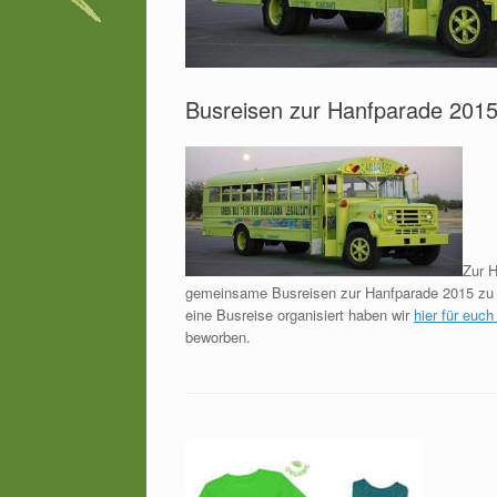
Busreisen zur Hanfparade 2015
Zur H
gemeinsame Busreisen zur Hanfparade 2015 zu 
eine Busreise organisiert haben wir
hier für euc
beworben.