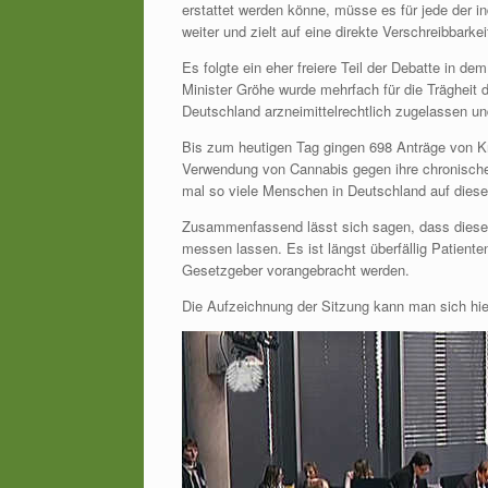
erstattet werden könne, müsse es für jede der in
weiter und zielt auf eine direkte Verschreibbar
Es folgte ein eher freiere Teil der Debatte in d
Minister Gröhe wurde mehrfach für die Trägheit
Deutschland arzneimittelrechtlich zugelassen u
Bis zum heutigen Tag gingen 698 Anträge von K
Verwendung von Cannabis gegen ihre chronische
mal so viele Menschen in Deutschland auf diese
Zusammenfassend lässt sich sagen, dass diese 
messen lassen. Es ist längst überfällig Patiente
Gesetzgeber vorangebracht werden.
Die Aufzeichnung der Sitzung kann man sich hi