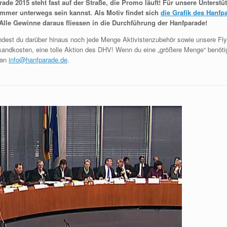
ade 2015 steht fast auf der Straße, die Promo läuft! Für unsere Unterstütz
immer unterwegs sein kannst. Als Motiv findet sich
die Grafik des Hanfp
 Alle Gewinne daraus fliessen in die Durchführung der Hanfparade!
ndest du darüber hinaus noch jede Menge Aktivistenzubehör sowie unsere Flye
andkosten, eine tolle Aktion des DHV! Wenn du eine „größere Menge“ benötigst
 an
info@hanfparade.de
.