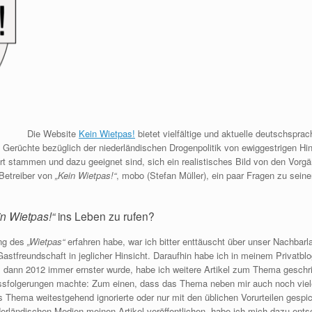
Die Website
Kein Wietpas!
bietet vielfältige und aktuelle deutschsprac
Gerüchte bezüglich der niederländischen Drogenpolitik von ewiggestrigen Hi
 Ort stammen und dazu geeignet sind, sich ein realistisches Bild von den Vo
Betreiber von
„Kein Wietpas!“
, mobo (Stefan Müller), ein paar Fragen zu seinem
in Wietpas!“
ins Leben zu rufen?
ung des
„Wietpas“
erfahren habe, war ich bitter enttäuscht über unser Nachbar
astfreundschaft in jeglicher Hinsicht. Daraufhin habe ich in meinem Privatblo
es dann 2012 immer ernster wurde, habe ich weitere Artikel zum Thema geschri
ssfolgerungen machte: Zum einen, dass das Thema neben mir auch noch viele 
Thema weitestgehend ignorierte oder nur mit den üblichen Vorurteilen gespi
derländischen Medien meinen Artikel veröffentlichen, habe ich mich dazu ent