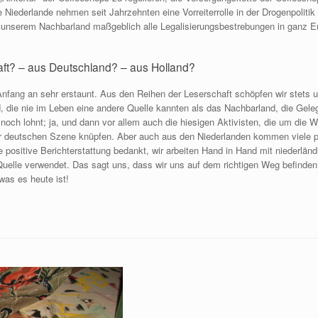
e Niederlande nehmen seit Jahrzehnten eine Vorreiterrolle in der Drogenpolit
in unserem Nachbarland maßgeblich alle Legalisierungsbestrebungen in ganz E
aft? – aus Deutschland? – aus Holland?
Anfang an sehr erstaunt. Aus den Reihen der Leserschaft schöpfen wir stets
d, die nie im Leben eine andere Quelle kannten als das Nachbarland, die Gele
 noch lohnt; ja, und dann vor allem auch die hiesigen Aktivisten, die um die W
der deutschen Szene knüpfen. Aber auch aus den Niederlanden kommen viele 
die positive Berichterstattung bedankt, wir arbeiten Hand in Hand mit niederl
Quelle verwendet. Das sagt uns, dass wir uns auf dem richtigen Weg befinden
was es heute ist!