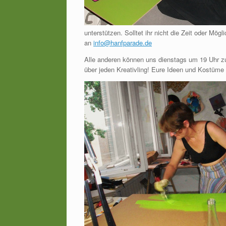
unterstützen. Solltet ihr nicht die Zeit oder Mög
an
info@hanfparade.de
Alle anderen können uns dienstags um 19 Uhr zu
über jeden Kreativling! Eure Ideen und Kostüme 