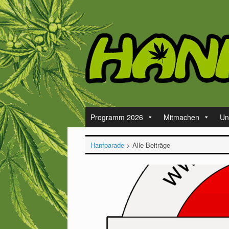
Zum
Inhalt
springen
Programm 2026
Mitmachen
Un
Hanfparade
>
Alle Beiträge