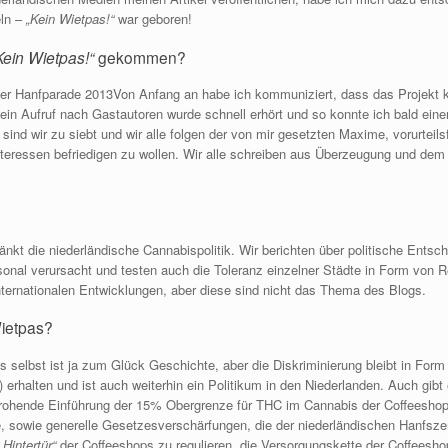
eln –
„Kein Wietpas!“
war geboren!
Kein Wietpas!“
gekommen?
Von Anfang an habe ich kommuniziert, dass das Projekt k
in Aufruf nach Gastautoren wurde schnell erhört und so konnte ich bald einen
sind wir zu siebt und wir alle folgen der von mir gesetzten Maxime, vorurteils
Interessen befriedigen zu wollen. Wir alle schreiben aus Überzeugung und dem
nkt die niederländische Cannabispolitik. Wir berichten über politische Entsc
onal verursacht und testen auch die Toleranz einzelner Städte in Form von Re
internationalen Entwicklungen, aber diese sind nicht das Thema des Blogs.
Wietpas?
s selbst ist ja zum Glück Geschichte, aber die Diskriminierung bleibt in For
) erhalten und ist auch weiterhin ein Politikum in den Niederlanden. Auch gib
rohende Einführung der 15% Obergrenze für THC im Cannabis der Coffeeshop
e, sowie generelle Gesetzesverschärfungen, die der niederländischen Hanfsz
„Hintertür“
der Coffeeshops zu regulieren, die Versorgungskette der Coffeeshops