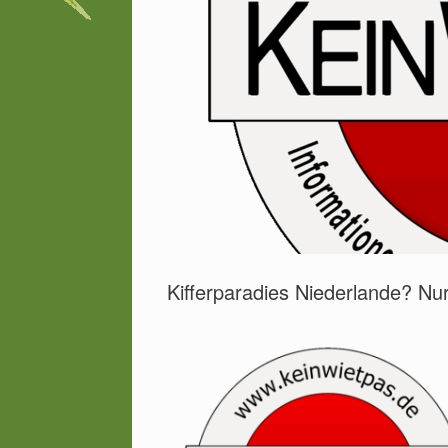
Kifferparadies Niederlande? Nu