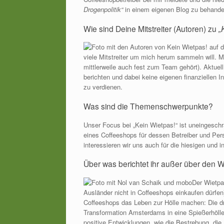
Drogenpolitik“
in einem eigenen Blog zu behand
Wie sind Deine Mitstreiter (Autoren) zu
„
viele Mitstreiter um mich herum sammeln will. Me
mittlerweile auch fest zum Team gehört). Aktuell 
berichten und dabei keine eigenen finanziellen 
zu verdienen.
Was sind die Themenschwerpunkte?
Unser Focus bei „Kein Wietpas!“ ist uneingeschrä
eines Coffeeshops für dessen Betreiber und Pers
interessieren wir uns auch für die hiesigen und 
Über was berichtet ihr außer über den 
Der Wietpa
Ausländer nicht in Coffeeshops einkaufen dürfen
Coffeeshops das Leben zur Hölle machen: Die d
Transformation Amsterdams in eine Spießerhöll
positive Entwicklungen, wie die Bestrebung, die