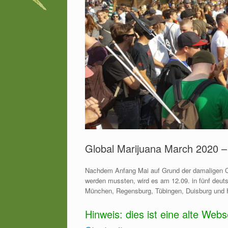
Global Marijuana March 2020 – 
Nachdem Anfang Mai auf Grund der damaligen Co
werden mussten, wird es am 12.09. in fünf deuts
München, Regensburg, Tübingen, Duisburg und 
Hinweis: dies ist eine alte Web