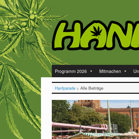
Zum
Inhalt
springen
Programm 2026
Mitmachen
Un
Hanfparade
>
Alle Beiträge