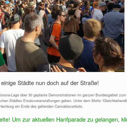
einige Städte nun doch auf der Straße!
rona-Lage über 30 geplante Demonstrationen im ganzen Bundesgebiet zum al
chen Städten Ersatzveranstaltungen geben. Unter dem Motto “Gleichbehandlung
Hamburg ein Ende des geltenden Cannabisverbots.
seite! Um zur aktuellen Hanfparade zu gelangen, kli