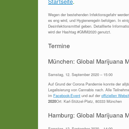
Startseite
.
Wegen der bestehenden Infektionsgefahr werden 
es eng wird, und Hygieneregeln befolgen. In ei
Desinfektionsmittel geben. Detaillierte Informa
wird der Hashtag #GMM2020 genutzt.
Termine
München: Global Marijuana 
Samstag, 12. September 2020 – 15:00
Auf Grund der Corona Pandemie konnte der alljäh
Legalisierung von Cannabis nach. Alle Teilnehme
im
Facebook-Event
und auf der
offiziellen Websi
2020
Ort: Karl-Stützel-Platz, 80333 München
Hamburg: Global Marijuana 
Samstag, 12. September 2020 – 14:00