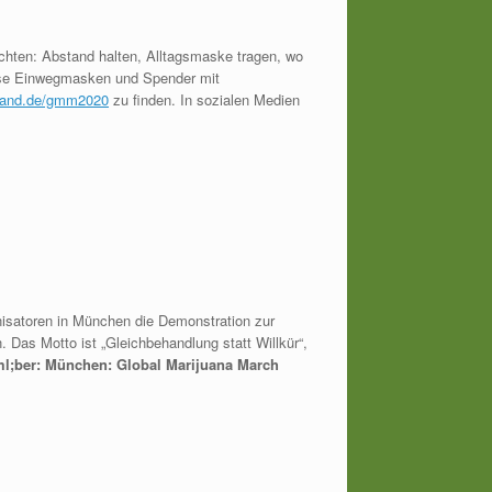
chten: Abstand halten, Alltagsmaske tragen, wo
lose Einwegmasken und Spender mit
band.de/gmm2020
zu finden. In sozialen Medien
anisatoren in München die Demonstration zur
 Das Motto ist „Gleichbehandlung statt Willkür“,
ml;ber: München: Global Marijuana March