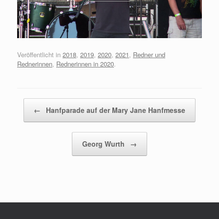
Veröffentlicht in
2018
,
2019
,
2020
,
2021
,
Redner und
Rednerinnen
,
Rednerinnen in 2020
.
Beitragsnavigation
←
Hanfparade auf der Mary Jane Hanfmesse
Georg Wurth
→