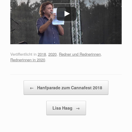
Veröffentlicht in
2018
,
2020
,
Redner und Rednerinnen
,
Rednerinnen in 2020
.
Beitragsnavigation
←
Hanfparade zum Cannafest 2018
Lisa Haag
→