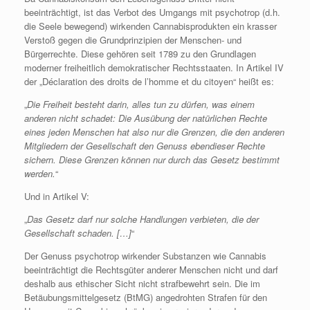
beeinträchtigt, ist das Verbot des Umgangs mit psychotrop (d.h.
die Seele bewegend) wirkenden Cannabisprodukten ein krasser
Verstoß gegen die Grundprinzipien der Menschen- und
Bürgerrechte. Diese gehören seit 1789 zu den Grundlagen
moderner freiheitlich demokratischer Rechtsstaaten. In Artikel IV
der „Déclaration des droits de l’homme et du citoyen“ heißt es:
„
Die Freiheit besteht darin, alles tun zu dürfen, was einem
anderen nicht schadet: Die Ausübung der natürlichen Rechte
eines jeden Menschen hat also nur die Grenzen, die den anderen
Mitgliedern der Gesellschaft den Genuss ebendieser Rechte
sichern. Diese Grenzen können nur durch das Gesetz bestimmt
werden.
“
Und in Artikel V:
„
Das Gesetz darf nur solche Handlungen verbieten, die der
Gesellschaft schaden. […]
“
Der Genuss psychotrop wirkender Substanzen wie Cannabis
beeinträchtigt die Rechtsgüter anderer Menschen nicht und darf
deshalb aus ethischer Sicht nicht strafbewehrt sein. Die im
Betäubungsmittelgesetz (BtMG) angedrohten Strafen für den