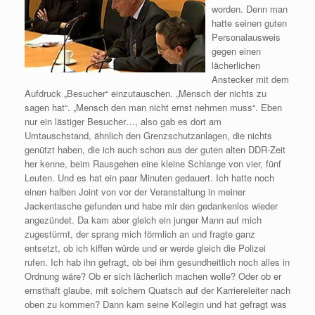
worden. Denn man
hatte seinen guten
Personalausweis
gegen einen
lächerlichen
Anstecker mit dem
Aufdruck „Besucher“ einzutauschen. „Mensch der nichts zu
sagen hat“. „Mensch den man nicht ernst nehmen muss“. Eben
nur ein lästiger Besucher…, also gab es dort am
Umtauschstand, ähnlich den Grenzschutzanlagen, die nichts
genützt haben, die ich auch schon aus der guten alten DDR-Zeit
her kenne, beim Rausgehen eine kleine Schlange von vier, fünf
Leuten. Und es hat ein paar Minuten gedauert. Ich hatte noch
einen halben Joint von vor der Veranstaltung in meiner
Jackentasche gefunden und habe mir den gedankenlos wieder
angezündet. Da kam aber gleich ein junger Mann auf mich
zugestürmt, der sprang mich förmlich an und fragte ganz
entsetzt, ob ich kiffen würde und er werde gleich die Polizei
rufen. Ich hab ihn gefragt, ob bei ihm gesundheitlich noch alles in
Ordnung wäre? Ob er sich lächerlich machen wolle? Oder ob er
ernsthaft glaube, mit solchem Quatsch auf der Karriereleiter nach
oben zu kommen? Dann kam seine Kollegin und hat gefragt was