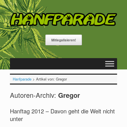
Zum
Inhalt
springen
Mitlegalisieren!
Hanfparade
>
Artikel von: Gregor
Autoren-Archiv:
Gregor
Hanftag 2012 – Davon geht die Welt nicht
unter