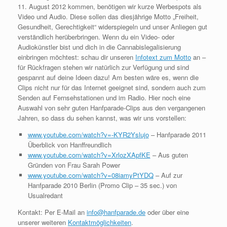
11. August 2012 kommen, benötigen wir kurze Werbespots als
Video und Audio. Diese sollen das diesjährige Motto „Freiheit,
Gesundheit, Gerechtigkeit“ widerspiegeln und unser Anliegen gut
verständlich herüberbringen. Wenn du ein Video- oder
Audiokünstler bist und dich in die Cannabislegalisierung
einbringen möchtest: schau dir unseren
Infotext zum Motto
an –
für Rückfragen stehen wir natürlich zur Verfügung und sind
gespannt auf deine Ideen dazu! Am besten wäre es, wenn die
Clips nicht nur für das Internet geeignet sind, sondern auch zum
Senden auf Fernsehstationen und im Radio. Hier noch eine
Auswahl von sehr guten Hanfparade-Clips aus den vergangenen
Jahren, so dass du sehen kannst, was wir uns vorstellen:
www.youtube.com/watch?v=-KYR2Yslujo
– Hanfparade 2011
Überblick von Hanffreundlich
www.youtube.com/watch?v=XrlozXApfKE
– Aus guten
Gründen von Frau Sarah Power
www.youtube.com/watch?v=08iamyPtYDQ
– Auf zur
Hanfparade 2010 Berlin (Promo Clip – 35 sec.) von
Usualredant
Kontakt: Per E-Mail an
info@hanfparade.de
oder über eine
unserer weiteren
Kontaktmöglichkeiten
.