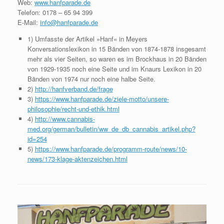
Web:
www.hanfparade.de
Telefon: 0178 – 65 94 399
E-Mail:
info@hanfparade.de
1) Umfasste der Artikel »Hanf« in Meyers
Konversationslexikon in 15 Bänden von 1874-1878 insgesamt
mehr als vier Seiten, so waren es im Brockhaus in 20 Bänden
von 1929-1935 noch eine Seite und im Knaurs Lexikon in 20
Bänden von 1974 nur noch eine halbe Seite.
2)
http://hanfverband.de/frage
3)
https://www.hanfparade.de/ziele-motto/unsere-
philosophie/recht-und-ethik.html
4)
http://www.cannabis-
med.org/german/bulletin/ww_de_db_cannabis_artikel.php?
id=254
5)
https://www.hanfparade.de/programm-route/news/10-
news/173-klage-aktenzeichen.html