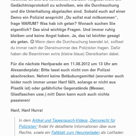
Gedächtnisprotokoll zu schreiben, wie die Durchsuchung
und die Unterhaltung abgelaufen sind. Sobald euch auf einer
Demo ein Polizist anspricht „Du sollst mal mitkommen“,
frage WARUM? Was hab ich getan? Wonach suchen Sie
eigentlich? Das sind wichtige Fragen. Und immer ruhig
bleiben und keine Angst haben. Ja, das ist leichter gesagt
als getan. 🙂
Wenn dann die Durchsuchung beendet ist, solltest
du immer nach der Dienstnummer des Polizisten fragen. Dafür
haben die Beamtinnen extra (kleine blaue) Dienstkarten dabei.
Für die nächste Hanfparade am 11.08.2012 um 13 Uhr am
Alexanderplatz: Bitte lasst euch nicht von der Polizei
abschrecken. Nehmt keine Betäubungsmittel (worunter auch
leider noch immer unser Hanf fällt, solange er nicht aus
Plastik ist) oder gefährliche Gegenstände (Messer,
Glasflaschen usw.) mit! Dann kann euch auch nichts
passieren!
Hanf, Hanf Hurra!
In dem
Artikel und Tagesrausch-Videos „Demorecht für
Polizisten“
findet ihr detaillierte Informationen über eure
Rechte, sowie ein
Faltblatt zum Herunterladen
als Leitfaden