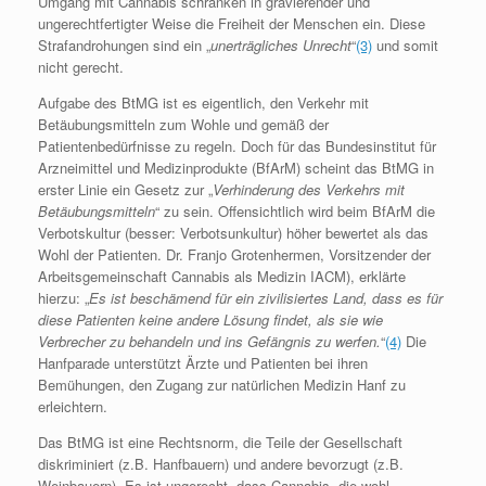
Umgang mit Cannabis schränken in gravierender und
ungerechtfertigter Weise die Freiheit der Menschen ein. Diese
Strafandrohungen sind ein „
unerträgliches Unrecht
“
(3)
und somit
nicht gerecht.
Aufgabe des BtMG ist es eigentlich, den Verkehr mit
Betäubungsmitteln zum Wohle und gemäß der
Patientenbedürfnisse zu regeln. Doch für das Bundesinstitut für
Arzneimittel und Medizinprodukte (BfArM) scheint das BtMG in
erster Linie ein Gesetz zur „
Verhinderung des Verkehrs mit
Betäubungsmitteln
“ zu sein. Offensichtlich wird beim BfArM die
Verbotskultur (besser: Verbotsunkultur) höher bewertet als das
Wohl der Patienten. Dr. Franjo Grotenhermen, Vorsitzender der
Arbeitsgemeinschaft Cannabis als Medizin IACM), erklärte
hierzu: „
Es ist beschämend für ein zivilisiertes Land, dass es für
diese Patienten keine andere Lösung findet, als sie wie
Verbrecher zu behandeln und ins Gefängnis zu werfen.
“
(4)
Die
Hanfparade unterstützt Ärzte und Patienten bei ihren
Bemühungen, den Zugang zur natürlichen Medizin Hanf zu
erleichtern.
Das BtMG ist eine Rechtsnorm, die Teile der Gesellschaft
diskriminiert (z.B. Hanfbauern) und andere bevorzugt (z.B.
Weinbauern). Es ist ungerecht, dass Cannabis, die wohl