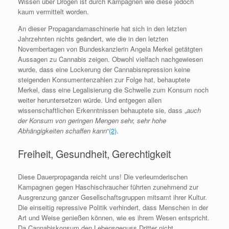
Wissen über Drogen ist durch Kampagnen wie diese jedoch
kaum vermittelt worden.
An dieser Propagandamaschinerie hat sich in den letzten
Jahrzehnten nichts geändert, wie die in den letzten
Novembertagen von Bundeskanzlerin Angela Merkel getätgten
Aussagen zu Cannabis zeigen. Obwohl vielfach nachgewiesen
wurde, dass eine Lockerung der Cannabisrepression keine
steigenden Konsumentenzahlen zur Folge hat, behauptete
Merkel, dass eine Legalisierung die Schwelle zum Konsum noch
weiter heruntersetzen würde. Und entgegen allen
wissenschaftlichen Erkenntnissen behauptete sie, dass „
auch
der Konsum von geringen Mengen sehr, sehr hohe
Abhängigkeiten schaffen kann
“
(2)
.
Freiheit, Gesundheit, Gerechtigkeit
Diese Dauerpropaganda reicht uns! Die verleumderischen
Kampagnen gegen Haschischraucher führten zunehmend zur
Ausgrenzung ganzer Gesellschaftsgruppen mitsamt ihrer Kultur.
Die einseitig repressive Politik verhindert, dass Menschen in der
Art und Weise genießen können, wie es ihrem Wesen entspricht.
Da Cannabiskonsum den Lebensgenuss Dritter nicht