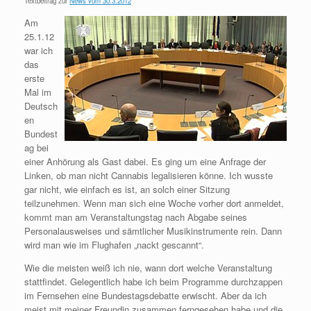
Textbeitrag zur
News vom 30.3.2012
Am
25.1.12
war ich
das
erste
Mal im
Deutsch
en
Bundest
ag bei
einer Anhörung als Gast dabei. Es ging um eine Anfrage der
Linken, ob man nicht Cannabis legalisieren könne. Ich wusste
gar nicht, wie einfach es ist, an solch einer Sitzung
teilzunehmen. Wenn man sich eine Woche vorher dort anmeldet,
kommt man am Veranstaltungstag nach Abgabe seines
Personalausweises und sämtlicher Musikinstrumente rein. Dann
wird man wie im Flughafen „nackt gescannt“.
Wie die meisten weiß ich nie, wann dort welche Veranstaltung
stattfindet. Gelegentlich habe ich beim Programme durchzappen
im Fernsehen eine Bundestagsdebatte erwischt. Aber da ich
meist mit meiner Freundin zusammen ferngesehen habe und die