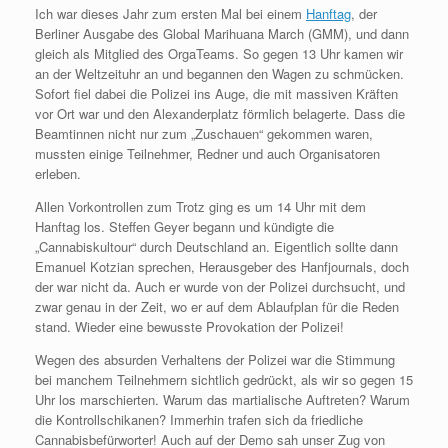
Ich war dieses Jahr zum ersten Mal bei einem
Hanftag
, der
Berliner Ausgabe des Global Marihuana March (GMM), und dann
gleich als Mitglied des OrgaTeams. So gegen 13 Uhr kamen wir
an der Weltzeituhr an und begannen den Wagen zu schmücken.
Sofort fiel dabei die Polizei ins Auge, die mit massiven Kräften
vor Ort war und den Alexanderplatz förmlich belagerte. Dass die
Beamtinnen nicht nur zum „Zuschauen“ gekommen waren,
mussten einige Teilnehmer, Redner und auch Organisatoren
erleben.
Allen Vorkontrollen zum Trotz ging es um 14 Uhr mit dem
Hanftag los. Steffen Geyer begann und kündigte die
„Cannabiskultour“ durch Deutschland an. Eigentlich sollte dann
Emanuel Kotzian sprechen, Herausgeber des Hanfjournals, doch
der war nicht da. Auch er wurde von der Polizei durchsucht, und
zwar genau in der Zeit, wo er auf dem Ablaufplan für die Reden
stand. Wieder eine bewusste Provokation der Polizei!
Wegen des absurden Verhaltens der Polizei war die Stimmung
bei manchem Teilnehmern sichtlich gedrückt, als wir so gegen 15
Uhr los marschierten. Warum das martialische Auftreten? Warum
die Kontrollschikanen? Immerhin trafen sich da friedliche
Cannabisbefürworter! Auch auf der Demo sah unser Zug von