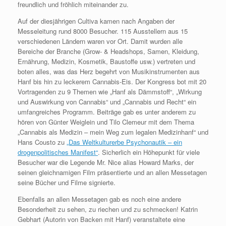
freundlich und fröhlich miteinander zu.
Auf der diesjährigen Cultiva kamen nach Angaben der
Messeleitung rund 8000 Besucher. 115 Ausstellern aus 15
verschiedenen Ländern waren vor Ort. Damit wurden alle
Bereiche der Branche (Grow- & Headshops, Samen, Kleidung,
Ernährung, Medizin, Kosmetik, Baustoffe usw.) vertreten und
boten alles, was das Herz begehrt von Musikinstrumenten aus
Hanf bis hin zu leckerem Cannabis-Eis. Der Kongress bot mit 20
Vortragenden zu 9 Themen wie „Hanf als Dämmstoff“, „Wirkung
und Auswirkung von Cannabis“ und „Cannabis und Recht“ ein
umfangreiches Programm. Beiträge gab es unter anderem zu
hören von Günter Weiglein und Tilo Clemeur mit dem Thema
„Cannabis als Medizin – mein Weg zum legalen Medizinhanf“ und
Hans Cousto zu
„Das Weltkulturerbe Psychonautik – ein
drogenpolitisches Manifest“
. Sicherlich ein Höhepunkt für viele
Besucher war die Legende Mr. Nice alias Howard Marks, der
seinen gleichnamigen Film präsentierte und an allen Messetagen
seine Bücher und Filme signierte.
Ebenfalls an allen Messetagen gab es noch eine andere
Besonderheit zu sehen, zu riechen und zu schmecken! Katrin
Gebhart (Autorin von Backen mit Hanf) veranstaltete eine