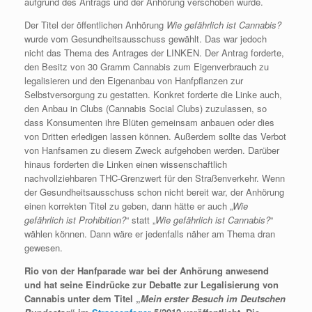
aufgrund des Antrags und der Anhörung verschoben wurde.
Der Titel der öffentlichen Anhörung
Wie gefährlich ist Cannabis?
wurde vom Gesundheitsausschuss gewählt. Das war jedoch
nicht das Thema des Antrages der LINKEN. Der Antrag forderte,
den Besitz von 30 Gramm Cannabis zum Eigenverbrauch zu
legalisieren und den Eigenanbau von Hanfpflanzen zur
Selbstversorgung zu gestatten. Konkret forderte die Linke auch,
den Anbau in Clubs (Cannabis Social Clubs) zuzulassen, so
dass Konsumenten ihre Blüten gemeinsam anbauen oder dies
von Dritten erledigen lassen können. Außerdem sollte das Verbot
von Hanfsamen zu diesem Zweck aufgehoben werden. Darüber
hinaus forderten die Linken einen wissenschaftlich
nachvollziehbaren THC-Grenzwert für den Straßenverkehr. Wenn
der Gesundheitsausschuss schon nicht bereit war, der Anhörung
einen korrekten Titel zu geben, dann hätte er auch „
Wie
gefährlich ist Prohibition?
“ statt „
Wie gefährlich ist Cannabis?
“
wählen können. Dann wäre er jedenfalls näher am Thema dran
gewesen.
Rio von der Hanfparade war bei der Anhörung anwesend
und hat seine Eindrücke zur Debatte zur Legalisierung von
Cannabis unter dem Titel „
Mein erster Besuch im Deutschen