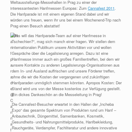
Weltausstellungs-Messehallen in Prag zu einer der
interessantesten Hanfmessen Europas: Zum
Cannafest 2011
.
Die Hanfparade ist mit einem eigenen Stand dabei und wir
würden uns freuen, wenn ihr uns bei einem Wochenend-Trip nach
Prag einen Besuch abstattet!
„Was will das Hanfparade-Team auf einer Hanfmesse in
Tschechien?“, mag sich manch einer fragen. Wir stellen dem
internationalen Publikum unsere Aktivitäten vor und wollen
Gespräche über die Legalisierung anregen. Dazu ist eine
Hanfmesse immer auch ein großes Familientreffen, bei dem wir
unsere Kontakte zu anderen Legalisierungs-Organisationen aus
dem In- und Ausland auffrischen und unsere Förderer treffen,
ohne die wir die Kosten der vergangenen und zukünftigen
Hanfparaden unmöglich stemmen könnten. Apropos Kosten: Der
Stand wird uns von der Messe kostenlos zur Verfügung gestellt.
Ein dickes Dankeschön an die Messeleitung in Prag!
Die Cannafest-Besucher erwartet in den Hallen der „Incheba
Expo“ das gesamte Spektrum von Produkten rund um Hanf –
Anbautechnik, Düngemittel, Samenbanken, Kosmetik,
Gesundheits- und Nahrungsmittelprodukte, Hanfbekleidung,
Rauchgeräte, Verdampfer, Fachliteratur und andere innovative