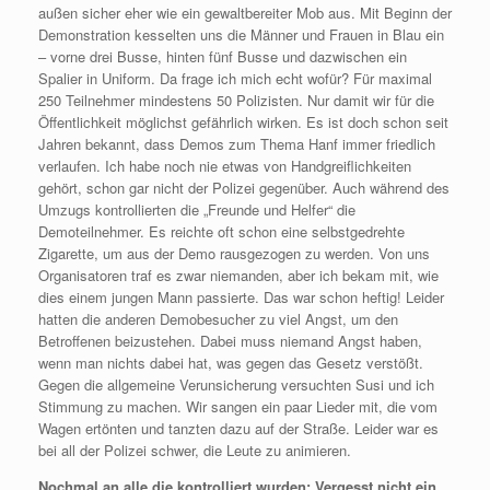
außen sicher eher wie ein gewaltbereiter Mob aus. Mit Beginn der
Demonstration kesselten uns die Männer und Frauen in Blau ein
– vorne drei Busse, hinten fünf Busse und dazwischen ein
Spalier in Uniform. Da frage ich mich echt wofür? Für maximal
250 Teilnehmer mindestens 50 Polizisten. Nur damit wir für die
Öffentlichkeit möglichst gefährlich wirken. Es ist doch schon seit
Jahren bekannt, dass Demos zum Thema Hanf immer friedlich
verlaufen. Ich habe noch nie etwas von Handgreiflichkeiten
gehört, schon gar nicht der Polizei gegenüber. Auch während des
Umzugs kontrollierten die „Freunde und Helfer“ die
Demoteilnehmer. Es reichte oft schon eine selbstgedrehte
Zigarette, um aus der Demo rausgezogen zu werden. Von uns
Organisatoren traf es zwar niemanden, aber ich bekam mit, wie
dies einem jungen Mann passierte. Das war schon heftig! Leider
hatten die anderen Demobesucher zu viel Angst, um den
Betroffenen beizustehen. Dabei muss niemand Angst haben,
wenn man nichts dabei hat, was gegen das Gesetz verstößt.
Gegen die allgemeine Verunsicherung versuchten Susi und ich
Stimmung zu machen. Wir sangen ein paar Lieder mit, die vom
Wagen ertönten und tanzten dazu auf der Straße. Leider war es
bei all der Polizei schwer, die Leute zu animieren.
Nochmal an alle die kontrolliert wurden: Vergesst nicht ein