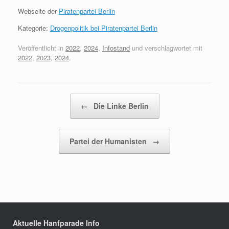
Webseite der
Piratenpartei Berlin
Kategorie:
Drogenpolitik bei Piratenpartei Berlin
Veröffentlicht in
2022
,
2024
,
Infostand
und verschlagwortet mit
2022
,
2023
,
2024
.
Beitragsnavigation
←
Die Linke Berlin
Partei der Humanisten
→
Aktuelle Hanfparade Info