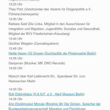
13:20 Uhr
Theo Pütz (Vorsitzender des Vereins für Drogenpolitik e.V.,
Führerscheinexperte)
13:30 Uhr
Barbara Seid (Die Linke, Mitglied in den Ausschüssen für
Integration und Migration; Jugendhilfe; Soziales und Gesundheit,
Mitglied der BVV Friedrichshain-Kreuzberg)
13:40 Uhr
Günther Weiglein (Cannabispatient)
13:45 Uhr
Heide Hagen (IG Drogen-/Suchtpolitik der Piratenpartei Berlin)
13:55 Uhr
Ganjaman (Musiker, MK ZWO Records)
14:00 Uhr
Marsch über Karl-Liebknecht-Str., Spandauer Str. zum
Hackeschen Markt
14:30 Uhr
Rolf Ebbinghaus (H.A.N.F. e.V., Hanf Museum Berlin)
14:35 Uhr
Ario Ebrahimpour Mirzaie (Bündnis 90/ Die Grünen, Sprecher der
Bundesarbeitsgemeinschaft Migration und Flüchtlinge)