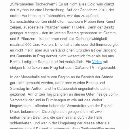
„Kifferparadies Tschechien“? Es ist nicht alles Gold was glänzt,
der Mythos ist eine Übertreibung. Auf der Cannabizz 2010, der
ersten Hanfmesse in Tschechien, war das zu spüren:
Samenzüchter durften nicht offen rauchbare Proben ihrer Kunst
zeigen, ausgestellte Pflanzen waren THC-frei. Denn der Besitz
geringer Mengen – den im letzten Beitrag genannten 15 Gramm
und 5 Pflanzen – kann immer noch als Ordnungswidrigkeit
maximal 600 Euro kosten. Eine Haftstrafe oder Schlimmeres gibt
es nicht mehr, aber aus verständlichen Gründen ist der Umgang
mit Cannabis in Prag derzeit nicht wesentlich freier als bei uns
Berlin. Lediglich Samen sind frei verkäuflich. Ein
Video
mit
einigen Eindrücken aus Prag hat euch Cáñamo TV mitgebracht.
In der Messehalle sollte von Beginn an im Bereich der Stände
gar nicht geraucht werden, dafür aber wurden Freitag und
Samstag im Außen- und im Cafébereich ungeniert die Joints
gezündet. Am dritten Tag prangten an diesen Orten riesige Joint-
Verbotschilder und in Durchsagen wurde auf das Verbot
hingewiesen – offenbar haben die Veranstalter von der Polizei
Druck bekommen. Die zeigte sich gelegentlich mit zwei
uniformierten Beamten, die dann einmal durch die Halle
schlenderten, und war in der Umgebung der Messe öfter als
gewöhnlich auf Patroullie unterwegs. Aber Zivilschnüffler waren