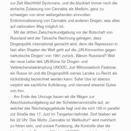
zur Zeit Mechthild Dyckmans, und die blockiert immer noch die
einfache Zulassung von Cannabis als Medizin, ganz zu
schweigen von einer weitergehenden sinnvollen
Entkriminalisierung von Cannabis und anderen Drogen, was alles
auf nationalem Weg möglich ist.
Mit der dritten Zwischenkundgebung vor der Botschaft von
Russland wird der Tatsache Rechnung getragen, dass
Drogenpolitk international gemacht wird, denn die Repression in
fast allen Staaten der Welt geht auf die „UN-Konvention gegen
narkotische Drogen“ von 1961 zurück. Warum Russland? Weil
der neue Leiter des UN-Büros für Drogen- und
Verbrechensbekämpfung UNODC, Juri Wiktorowitsch Fedotow,
ein Russe ist und die Drogenpolitik seines Landes zu Recht als
rückständig bezeichnet werden kann: Safer Use ist ebenso
verpönt wie sachliche Aufklärung, und niemand erwartet Gutes
von ihm.
Am Ende des Umzugs bauen wir die Wagen zur
Abschlusskundgebung auf der Scheidemannstraße auf, an
welcher das Reichstagsgebäude liegt und die sich 150 m parallel
zur Straße des 17. Juni im Tiergarten befindet. Dort bleiben wir
bis 22 Uhr. Das Motto „Cannabis ist Weltkultur!“ wird mehrfach
zu hören sein, und unsere Forderung, die Kontrolle über die