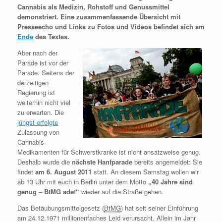
Cannabis als Medizin, Rohstoff und Genussmittel
demonstriert. Eine zusammenfassende Übersicht mit
Presseecho und Links zu Fotos und Videos befindet sich am
Ende
des Textes.
Aber nach der
Parade ist vor der
Parade. Seitens der
derzeitigen
Regierung ist
weiterhin nicht viel
zu erwarten. Die
jüngst erfolgte
Zulassung von
Cannabis-
Medikamenten für Schwerstkranke ist nicht ansatzweise genug.
Deshalb wurde die
nächste Hanfparade
bereits angemeldet: Sie
findet
am 6. August 2011
statt. An diesem Samstag wollen wir
ab 13 Uhr mit euch in Berlin unter dem Motto
„40 Jahre sind
genug – BtMG ade!“
wieder auf die Straße gehen.
Das Betäubungsmittelgesetz (
BtMG
) hat seit seiner Einführung
am 24.12.1971 millionenfaches Leid verursacht. Allein im Jahr