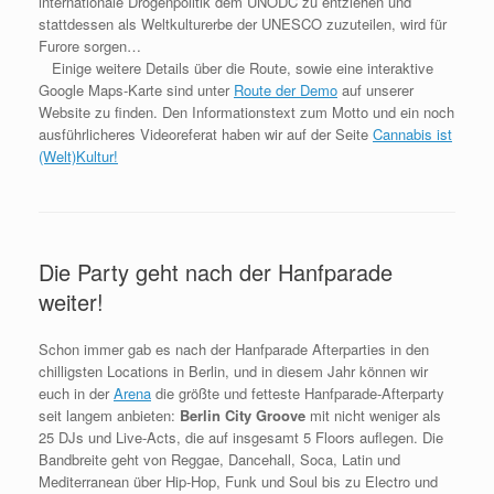
internationale Drogenpolitik dem UNODC zu entziehen und
stattdessen als Weltkulturerbe der UNESCO zuzuteilen, wird für
Furore sorgen…
Einige weitere Details über die Route, sowie eine interaktive
Google Maps-Karte sind unter
Route der Demo
auf unserer
Website zu finden. Den Informationstext zum Motto und ein noch
ausführlicheres Videoreferat haben wir auf der Seite
Cannabis ist
(Welt)Kultur!
Die Party geht nach der Hanfparade
weiter!
Schon immer gab es nach der Hanfparade Afterparties in den
chilligsten Locations in Berlin, und in diesem Jahr können wir
euch in der
Arena
die größte und fetteste Hanfparade-Afterparty
seit langem anbieten:
Berlin City Groove
mit nicht weniger als
25 DJs und Live-Acts, die auf insgesamt 5 Floors auflegen. Die
Bandbreite geht von Reggae, Dancehall, Soca, Latin und
Mediterranean über Hip-Hop, Funk und Soul bis zu Electro und