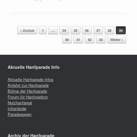
Beitragsnavigation
« Zurück
1
…
34
35
36
37
38
39
40
41
42
43
Weiter »
Aktuelle Hanfparade Info
Aktuelle Hanfparade Infos
Anfahrt zur Hanfparade
Bühne der Hanfparade
Forum für Hanfmedizin
Nutzhanfareal
Infostände
Paradewagen
Archiv der Hanfparade