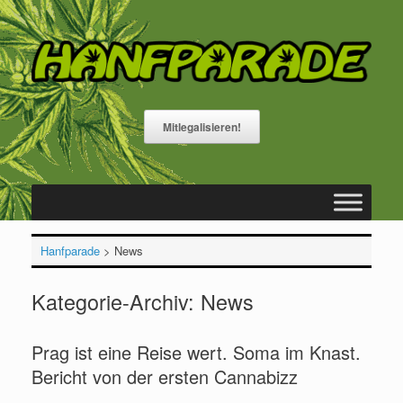
Zum
Inhalt
springen
Mitlegalisieren!
Hanfparade
>
News
Kategorie-Archiv:
News
Prag ist eine Reise wert. Soma im Knast.
Bericht von der ersten Cannabizz