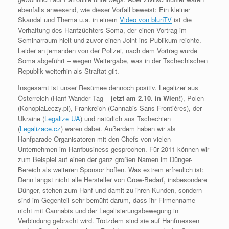
ebenfalls anwesend, wie dieser Vorfall beweist: Ein kleiner
Skandal und Thema u.a. in einem
Video von blunTV
ist die
Verhaftung des Hanfzüchters Soma, der einen Vortrag im
Seminarraum hielt und zuvor einen Joint ins Publikum reichte.
Leider an jemanden von der Polizei, nach dem Vortrag wurde
Soma abgeführt – wegen Weitergabe, was in der Tschechischen
Republik weiterhin als Straftat gilt.
Insgesamt ist unser Resümee dennoch positiv. Legalizer aus
Österreich (Hanf Wander Tag –
jetzt am 2.10. in Wien!
), Polen
(KonopiaLeczy.pl), Frankreich (Cannabis Sans Frontières), der
Ukraine (
Legalize UA
) und natürlich aus Tschechien
(
Legalizace.cz
) waren dabei. Außerdem haben wir als
Hanfparade-Organisatoren mit den Chefs von vielen
Unternehmen im Hanfbusiness gesprochen. Für 2011 können wir
zum Beispiel auf einen der ganz großen Namen im Dünger-
Bereich als weiteren Sponsor hoffen. Was extrem erfreulich ist:
Denn längst nicht alle Hersteller von Grow-Bedarf, insbesondere
Dünger, stehen zum Hanf und damit zu ihren Kunden, sondern
sind im Gegenteil sehr bemüht darum, dass ihr Firmenname
nicht mit Cannabis und der Legalisierungsbewegung in
Verbindung gebracht wird. Trotzdem sind sie auf Hanfmessen