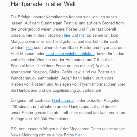
Hanfparade in aller Welt
Die Erfolge unserer Verteilteams können sich wirklich sehen
lassen: Auf dem Summerjam Festival und auf dem Stoned from
the Underground waren unsere Poster und Flyer fast überall
präsent, wie in den Fotoalben
hier
und
hier
zu sehen ist. Don
Marijuano war einer der Fleißigsten… und das könnt ihr auch
werden!
Holt
euch einen dicken Stapel Poster und Flyer aus dem
Hanf Museum oder
lasst euch welche schicken
, bevor ihr in den
verbleibenden Wochen vor der Hanfparade am 7.8. auf ein
Festival fahrt. (Und dann Fotos an uns mailen!) Auch in
alternativen Kneipen, Clubs, Cafés usw. sind die Poster als
Wandschmuck sehr beliebt. Jede/r kann helfen, durch das
Kleben von Postern und Auslegen von Flyern Informationen über
die Hanfparade und die Legalisierung zu verbreiten!
Übrigens ruft auch das
Hanf Journal
in der aktuellen Ausgabe
120 wieder zur Teilnahme an der Hanfparade auf und druckt
unser Poster ganzseitig ab – mit einer deutschlandweit verteilten
Auflage von 100.000 Exemplaren.
PS: Von unserem Wagen auf der Megaspree-Demo (siehe vorige
News-Meldung) gibt es einige Fotos
hier
.