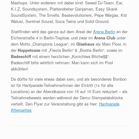
Mashups. Unter anderem mit dabei sind: Seeed DJ-Team, Ear,
K.I.Z. Soundsystem, Plattendreher Ganjaman, Easy Skank
SoundSystem, The Smells, Beatevolutioners, Pepe Wargas, Kid
Watusi, Sentinel Sound, Soca Twins und Solid Ground.
Stattfinden wird das ganze auf dem Areal der
Arena Berlin
an der
Eichenstraße 4 in Berlin-Treptow, und zwar im
Arena Club
unter
dem Motto „Champions League“, im
Glashaus
als Main Floor, in
der
Hoppetosse
mit „Fiesta Berlin“ & „Bootie Berlin“, sowie im
Badeschiff
mit einem herzlichen „Konichiwa Bitche$$“.
Badeschiff bitte wörtlich nehmen: Man kann sich im Pool
abkühlen!
Da dürfte für viele etwas dabei sein, und als besonderes Bonbon
ist für Hanfparade-TeilnehmerInnen der Eintritt (1x für alle
Locations) an der Abendkasse von 15 auf 10 Euro reduziert – als
Teilnahmebeweis werden während der Demo Stempelabdrücke
verteilt. Den Flyer zur Veranstaltung gibt es hier:
Hanfparade
Afterparties