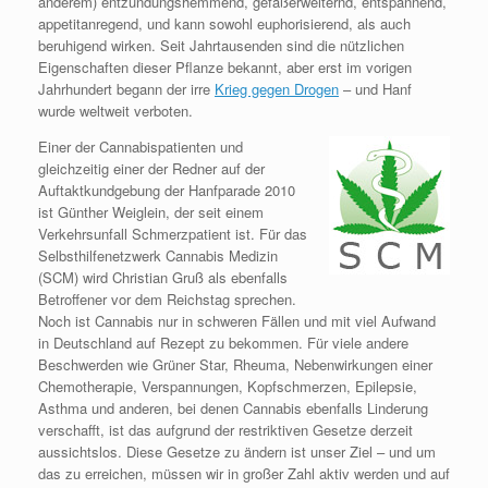
anderem) entzündungshemmend, gefäßerweiternd, entspannend,
appetitanregend, und kann sowohl euphorisierend, als auch
beruhigend wirken. Seit Jahrtausenden sind die nützlichen
Eigenschaften dieser Pflanze bekannt, aber erst im vorigen
Jahrhundert begann der irre
Krieg gegen Drogen
– und Hanf
wurde weltweit verboten.
Einer der Cannabispatienten und
gleichzeitig einer der Redner auf der
Auftaktkundgebung der Hanfparade 2010
ist Günther Weiglein, der seit einem
Verkehrsunfall Schmerzpatient ist. Für das
Selbsthilfenetzwerk Cannabis Medizin
(SCM) wird Christian Gruß als ebenfalls
Betroffener vor dem Reichstag sprechen.
Noch ist Cannabis nur in schweren Fällen und mit viel Aufwand
in Deutschland auf Rezept zu bekommen. Für viele andere
Beschwerden wie Grüner Star, Rheuma, Nebenwirkungen einer
Chemotherapie, Verspannungen, Kopfschmerzen, Epilepsie,
Asthma und anderen, bei denen Cannabis ebenfalls Linderung
verschafft, ist das aufgrund der restriktiven Gesetze derzeit
aussichtslos. Diese Gesetze zu ändern ist unser Ziel – und um
das zu erreichen, müssen wir in großer Zahl aktiv werden und auf