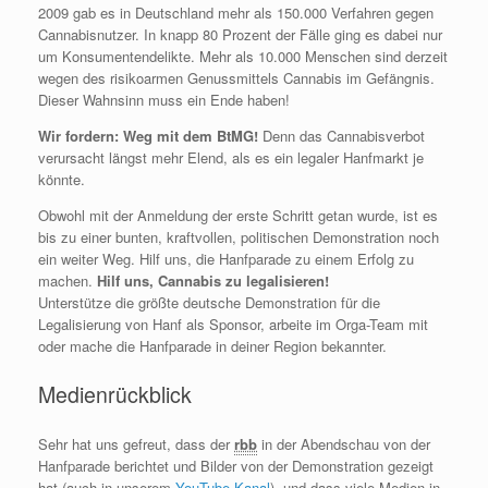
2009 gab es in Deutschland mehr als 150.000 Verfahren gegen
Cannabisnutzer. In knapp 80 Prozent der Fälle ging es dabei nur
um Konsumentendelikte. Mehr als 10.000 Menschen sind derzeit
wegen des risikoarmen Genussmittels Cannabis im Gefängnis.
Dieser Wahnsinn muss ein Ende haben!
Wir fordern: Weg mit dem BtMG!
Denn das Cannabisverbot
verursacht längst mehr Elend, als es ein legaler Hanfmarkt je
könnte.
Obwohl mit der Anmeldung der erste Schritt getan wurde, ist es
bis zu einer bunten, kraftvollen, politischen Demonstration noch
ein weiter Weg. Hilf uns, die Hanfparade zu einem Erfolg zu
machen.
Hilf uns, Cannabis zu legalisieren!
Unterstütze die größte deutsche Demonstration für die
Legalisierung von Hanf als Sponsor, arbeite im Orga-Team mit
oder mache die Hanfparade in deiner Region bekannter.
Medienrückblick
Sehr hat uns gefreut, dass der
rbb
in der Abendschau von der
Hanfparade berichtet und Bilder von der Demonstration gezeigt
hat (auch in unserem
YouTube-Kanal
), und dass viele Medien in