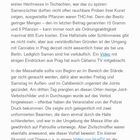
ersten Hanfmesse in Tschechien, war das zu spüren:
Samenzüchter durften nicht offen rauchbare Proben ihrer Kunst
zeigen, ausgestellte Pflanzen waren THC-frei. Denn der Besitz
geringer Mengen – den im letzten Beitrag genannten 15 Gramm
und 5 Pflanzen – kann immer noch als Ordnungswidrigkeit
maximal 600 Euro kosten. Eine Haftstrafe oder Schlimmeres gibt
es nicht mehr, aber aus verständlichen Gründen ist der Umgang
mit Cannabis in Prag derzeit nicht wesentlich freier als bei uns
Berlin. Lediglich Samen sind frei verkäuflich. Ein
Video
mit
einigen Eindrücken aus Prag hat euch Cáñamo TV mitgebracht.
In der Messehalle sollte von Beginn an im Bereich der Stände
gar nicht geraucht werden, dafür aber wurden Freitag und
Samstag im Außen- und im Cafébereich ungeniert die Joints
gezündet. Am dritten Tag prangten an diesen Orten riesige Joint-
Verbotschilder und in Durchsagen wurde auf das Verbot
hingewiesen – offenbar haben die Veranstalter von der Polizei
Druck bekommen. Die zeigte sich gelegentlich mit zwei
uniformierten Beamten, die dann einmal durch die Halle
schlenderten, und war in der Umgebung der Messe öfter als
gewöhnlich auf Patroullie unterwegs. Aber Zivilschnüffler waren
ebenfalls anwesend, wie dieser Vorfall beweist: Ein kleiner
Skandal und Thema u.a. in einem
Video von blunTV
ist die