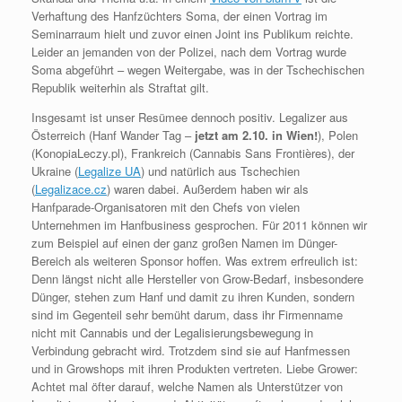
Verhaftung des Hanfzüchters Soma, der einen Vortrag im
Seminarraum hielt und zuvor einen Joint ins Publikum reichte.
Leider an jemanden von der Polizei, nach dem Vortrag wurde
Soma abgeführt – wegen Weitergabe, was in der Tschechischen
Republik weiterhin als Straftat gilt.
Insgesamt ist unser Resümee dennoch positiv. Legalizer aus
Österreich (Hanf Wander Tag –
jetzt am 2.10. in Wien!
), Polen
(KonopiaLeczy.pl), Frankreich (Cannabis Sans Frontières), der
Ukraine (
Legalize UA
) und natürlich aus Tschechien
(
Legalizace.cz
) waren dabei. Außerdem haben wir als
Hanfparade-Organisatoren mit den Chefs von vielen
Unternehmen im Hanfbusiness gesprochen. Für 2011 können wir
zum Beispiel auf einen der ganz großen Namen im Dünger-
Bereich als weiteren Sponsor hoffen. Was extrem erfreulich ist:
Denn längst nicht alle Hersteller von Grow-Bedarf, insbesondere
Dünger, stehen zum Hanf und damit zu ihren Kunden, sondern
sind im Gegenteil sehr bemüht darum, dass ihr Firmenname
nicht mit Cannabis und der Legalisierungsbewegung in
Verbindung gebracht wird. Trotzdem sind sie auf Hanfmessen
und in Growshops mit ihren Produkten vertreten. Liebe Grower:
Achtet mal öfter darauf, welche Namen als Unterstützer von