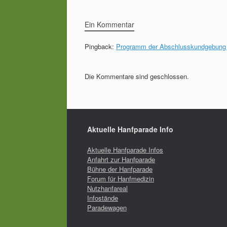
Ein Kommentar
Pingback:
Programm der Abschlusskundgebung 
Die Kommentare sind geschlossen.
Aktuelle Hanfparade Info
Aktuelle Hanfparade Infos
Anfahrt zur Hanfparade
Bühne der Hanfparade
Forum für Hanfmedizin
Nutzhanfareal
Infostände
Paradewagen