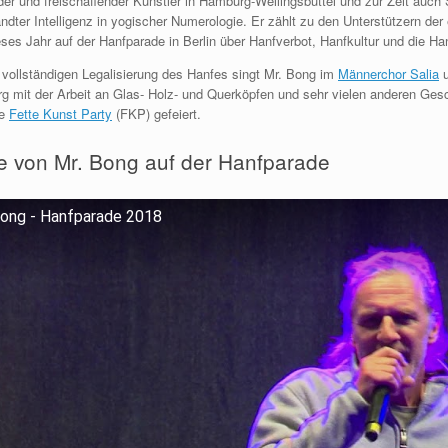
er und freischaffender Künstler in Hamburg-Wellingsbüttel und zur Zeit au
dter Intelligenz in yogischer Numerologie. Er zählt zu den Unterstützern de
eses Jahr auf der Hanfparade in Berlin über Hanfverbot, Hanfkultur und die H
 vollständigen Legalisierung des Hanfes singt Mr. Bong im
Männerchor Salia
u
 mit der Arbeit an Glas- Holz- und Querköpfen und sehr vielen anderen Gesc
he
Fette Kunst Party
(FKP) gefeiert.
 von Mr. Bong auf der Hanfparade
ong - Hanfparade 2018