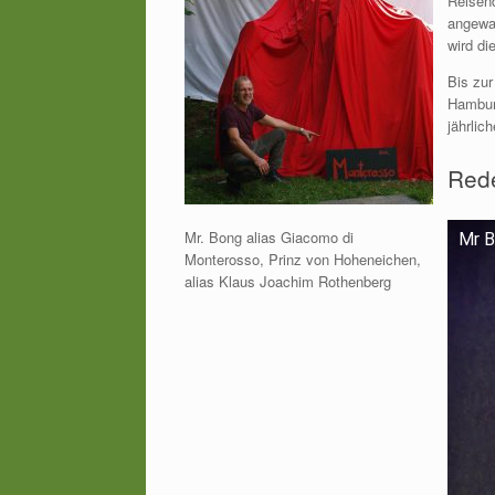
Reisend
angewan
wird di
Bis zur
Hamburg
jährlic
Rede
Mr. Bong alias Giacomo di
Mr B
Monterosso, Prinz von Hoheneichen,
alias Klaus Joachim Rothenberg