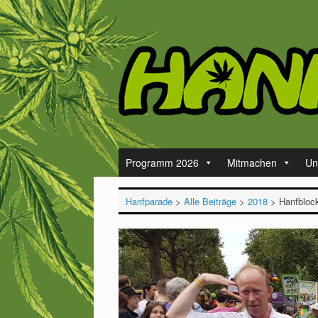
Zum
Inhalt
springen
Programm 2026
Mitmachen
Un
Hanfparade
>
Alle Beiträge
>
2018
>
Hanfbloc