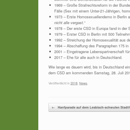
1969 – Große Strafrechtsreform in der Bunde
Fälle (Sex mit einem Unter-21-Jährigen, homo
1973 – Erste Homosexuellendemo in Berlin a
nicht alle vergast.
“
1978 – Der erste CSD in Europa fand in der 
1979 – Erster CSD in Berlin mit 500 Teilnehm
1992 – Streichung der Homosexualität aus de
1994 – Abschaffung des Paragraphen 175 in 
2001 – Eingetragene Lebenspartnerschaft für
2017 – Ehe für alle auch in Deutschland.
Wie lange es dauern wird, bis in Deutschland ei
dem CSD am kommenden Samstag, 28. Juli 201
Veröffentlicht in
2018
,
News
.
Beitragsnavigation
←
Hanfparade auf dem Lesbisch-schwulen Stadtf