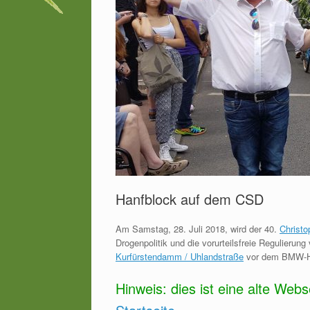
Hanfblock auf dem CSD
Am Samstag, 28. Juli 2018, wird der 40.
Christo
Drogenpolitik und die vorurteilsfreie Regulierun
Kurfürstendamm / Uhlandstraße
vor dem BMW-Ha
Hinweis: dies ist eine alte Web