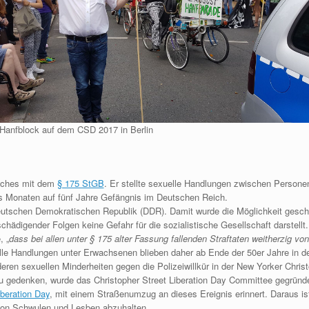
Hanfblock auf dem CSD 2017 in Berlin
buches mit dem
§ 175 StGB
. Er stellte sexuelle Handlungen zwischen Persone
 Monaten auf fünf Jahre Gefängnis im Deutschen Reich.
eutschen Demokratischen Republik (DDR). Damit wurde die Möglichkeit gescha
ädigender Folgen keine Gefahr für die sozialistische Gesellschaft darstellt.
, „
dass bei allen unter § 175 alter Fassung fallenden Straftaten weitherzig vo
le Handlungen unter Erwachsenen blieben daher ab Ende der 50er Jahre in der
n sexuellen Minderheiten gegen die Polizeiwillkür in der New Yorker Christo
 gedenken, wurde das Christopher Street Liberation Day Committee gegründe
iberation Day
, mit einem Straßenumzug an dieses Ereignis erinnert. Daraus ist
von Schwulen und Lesben abzuhalten.