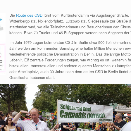
Die
Route des CSD
führt vom Kurfürstendamm via Augsburger Straße, N
Wittenbergplatz, Nollendorfplatz, Lützowplatz, Siegessäule zur Straße
stattfinden wird, wo alle TeilnehmerInnen und BesucherInnen den Christ
können. Etwa 70 Trucks und 45 Fußgruppen werden nach Angaben der Ve
Im Jahr 1979 zogen beim ersten CSD in Berlin etwa 500 TeilnehmerInne
Jahr werden am kommenden Samstag eine halbe Million Menschen erwart
wiederkehrende politische Demonstration in Berlin. Das diejährige Motto
Leben!“. Elf zentrale Forderungen zeigen, wie wichtig es ist, weiterhin 
bisexuellen, transsexuellen und anderen queeren Menschen zu kämpfen. 
oder Arbeitsplatz, auch 39 Jahre nach dem ersten CSD in Berlin findet e
Gesellschaftsebenen statt.