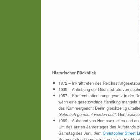
Historischer Rückblick
1872 – Inkrafttreten des Reichsstrafgesetz
1935 – Anhebung der Höchststrafe von sechs
1957 – Strafrechtsänderungsgesetz in der D
wenn eine gesetzwidrige Handlung mangels sch
das Kammergericht Berlin gleichzeitig urteilte
Gebrauch gemacht werden soll
“. Homosexuel
1969 – Aufstand von Homosexuellen und andere
Um des ersten Jahrestages des Aufstands zu
Samstag des Juni, dem
Christopher Street L
Sommer eine Demonstration für die Rechte 