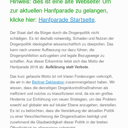
Hinweis: dies ist eine alte Webseite! Um
zur aktuellen Hanfparade zu gelangen,
klicke hier:
Hanfparade Startseite
.
Der Staat darf die Bürger durch die Drogenpolitik nicht
schädigen. Es ist deshalb notwendig, Schaden und Nutzen der
Drogenpolitik ideologiefrei wissenschaftlich zu überprüfen. Das
kann nach unserer Auffassung nur dazu führen, die
Drogenprohibition aufzugeben und legale Bezugswege zu
schaffen. Aus dieser Erkenntnis leitet sich das Motto der
Hanfparade 2018 ab:
Aufklärung statt Verbote
.
Das kurz gefasste Motto ist mit klaren Forderungen verknüpft,
die wir in der
Berliner Deklaration
zusammengefasst haben. Wir
wissen, dass die derzeitigen Drogenkontrollmaßnahmen als
ineffizient und nutzlos zu klassifizieren sind, da sie ein großes
Hindernis zur Einführung von neuen Strategien, um das Problem
sowohl auf globaler wie auf lokaler Ebene anzugehen, darstellen.
Es ist zu befürchten, dass die Verstärkung der aktuellen Politik
zu einer Verschlechterung der Drogensituation beiträgt und
zunehmend die Glaubwürdigkeit dieser Politik in der breiten
Öffentlichkeit im allgemeinen schwindet.