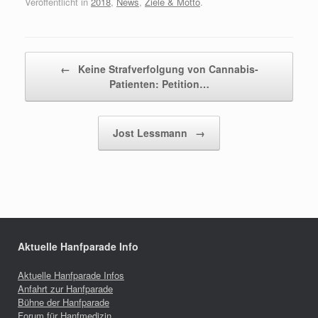
Veröffentlicht in
2018
,
News
,
Ziele & Motto
.
Beitragsnavigation
←
Keine Strafverfolgung von Cannabis-
Patienten: Petition…
Jost Lessmann
→
Aktuelle Hanfparade Info
Aktuelle Hanfparade Infos
Anfahrt zur Hanfparade
Bühne der Hanfparade
Forum für Hanfmedizin