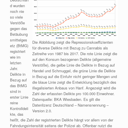
d wurden
noch nie
so viele
Verstöße
gegen das
Betäubung
smittelges
Die Abbildung zeigt die Repressionskoeffizienten
etz (BtMG)
für diverse Delikte mit Bezug zu Cannabis als
registriert
Zeitreihe von 1987 bis 2017. Die rote Linie zeigt die
wie im
auf den Konsum bezogenen Delikte (allgemeine
letzten
Verstöße), die gelbe Linie die Delikte in Bezug auf
Jahr.
Handel und Schmuggel, die grüne Linie die Delikte
Delikte in
in Bezug auf die Einfuhr nicht geringer Mengen und
Bezug auf
die blaue Linie zeigt die Entwicklung bezüglich des
das BtMG
illegalisierten Anbaus von Hanf. Angezeigt wird die
sind in
Zahl der erfassten Delikte pro 100.000 Einwohner.
erster Linie
Datenquelle: BKA Wiesbaden. Es gilt die
reine
Datenlizenz Deutschland – Namensnennung –
Kontrolldeli
Version 2.0.
kte, das
heißt, die Zahl der registrierten Delikte hängt vor allem von der
Fahndungsintensität seitens der Polizei ab. Offenbar nutzt die