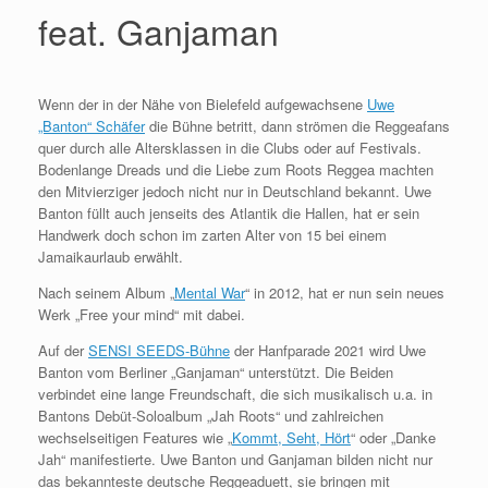
feat. Ganjaman
Wenn der in der Nähe von Bielefeld aufgewachsene
Uwe
„Banton“ Schäfer
die Bühne betritt, dann strömen die Reggeafans
quer durch alle Altersklassen in die Clubs oder auf Festivals.
Bodenlange Dreads und die Liebe zum Roots Reggea machten
den Mitvierziger jedoch nicht nur in Deutschland bekannt. Uwe
Banton füllt auch jenseits des Atlantik die Hallen, hat er sein
Handwerk doch schon im zarten Alter von 15 bei einem
Jamaikaurlaub erwählt.
Nach seinem Album „
Mental War
“ in 2012, hat er nun sein neues
Werk „Free your mind“ mit dabei.
Auf der
SENSI SEEDS-Bühne
der Hanfparade 2021 wird Uwe
Banton vom Berliner „Ganjaman“ unterstützt. Die Beiden
verbindet eine lange Freundschaft, die sich musikalisch u.a. in
Bantons Debüt-Soloalbum „Jah Roots“ und zahlreichen
wechselseitigen Features wie „
Kommt, Seht, Hört
“ oder „Danke
Jah“ manifestierte. Uwe Banton und Ganjaman bilden nicht nur
das bekannteste deutsche Reggeaduett, sie bringen mit