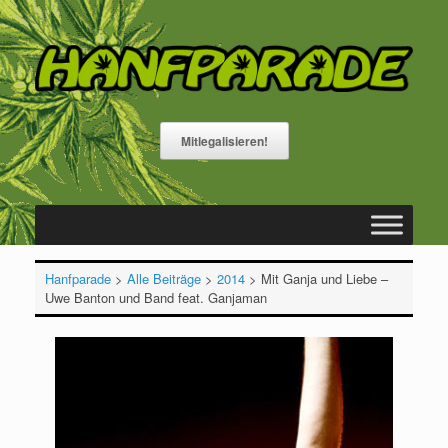
Zum
Inhalt
springen
Mitlegalisieren!
Hanfparade
>
Alle Beiträge
>
2014
>
Mit Ganja und Liebe –
Uwe Banton und Band feat. Ganjaman