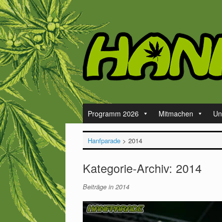
Zum
Inhalt
springen
Programm 2026
Mitmachen
Un
Hanfparade
>
2014
Kategorie-Archiv:
2014
Beiträge in 2014