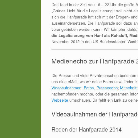
Dort fand in der Zeit von 16 – 22 Uhr die groß
„Grünes Licht für die Legalisierung!“ soll nicht 
sich die Hanfparade kritisch mit der Drogen- und 
auseinandersetzen. Die Hanfparade soll dazu ani
vorangetrieben werden kann. Wir kämpfen dafür
die Legalisierung von Hanf als Rohstoff, Me
November 2012 in den US-Bundesstaaten Washin
Medienecho zur Hanfparade 
Die Presse und viele Privatmenschen berichten 
uns eine eMail, wo wir deine Fotos usw. finden 
Videoaufnahmen
;
Fotos
,
Presseecho
;
Mitschnit
nachempfinden möchte, oder die gesamten Info
Webseite
umschauen. Da fehlt ein Link zu dein
Videoaufnahmen der Hanfparad
Reden der Hanfparade 2014