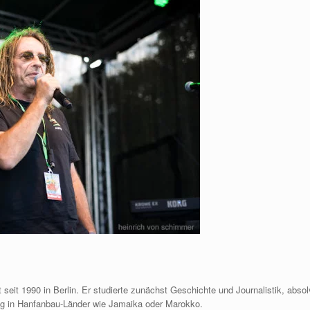
seit 1990 in Berlin. Er studierte zunächst Geschichte und Journalistik, abso
ig in Hanfanbau-Länder wie Jamaika oder Marokko.