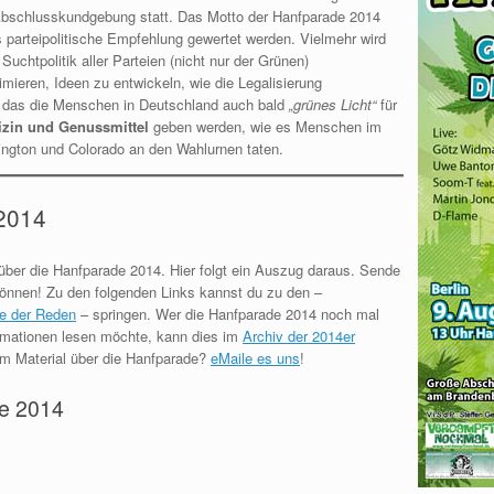
e Abschlusskundgebung statt. Das Motto der Hanfparade 2014
als parteipolitische Empfehlung gewertet werden. Vielmehr wird
Suchtpolitik aller Parteien (nicht nur der Grünen)
mieren, Ideen zu entwickeln, wie die Legalisierung
, das die Menschen in Deutschland auch bald
„grünes Licht“
für
dizin und Genussmittel
geben werden, wie es Menschen im
gton und Colorado an den Wahlurnen taten.
2014
über die Hanfparade 2014. Hier folgt ein Auszug daraus. Sende
können! Zu den folgenden Links kannst du zu den –
te der Reden
– springen. Wer die Hanfparade 2014 noch mal
rmationen lesen möchte, kann dies im
Archiv der 2014er
em Material über die Hanfparade?
eMaile es uns
!
e 2014