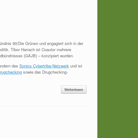
Bündnis 90/Die Grünen und engagiert sich in der
litik. Tibor Harrach ist Coautor mehrere
ndbündnisses (GAJB) – konzipiert wurden.
ründern des
Sonics Cybertribe-Netzwerk
und ist
rugchecking
sowie das Drugchecking-
Weiterlesen