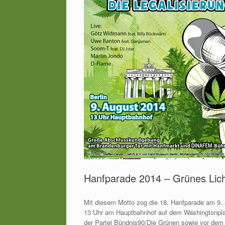
Hanfparade 2014 – Grünes Licht
Mit diesem Motto zog die 18. Hanfparade am 9. 
13 Uhr am Hauptbahnhof auf dem Washingtonplat
der Partei Bündnis90/Die Grünen sowie vor dem