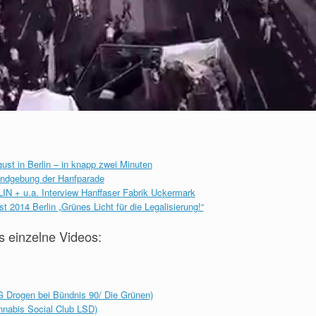
t in Berlin – in knapp zwei Minuten
undgebung der Hanfparade
 + u.a. Interview Hanffaser Fabrik Uckermark
 2014 Berlin „Grünes Licht für die Legalisierung!“
 einzelne Videos:
 Drogen bei Bündnis 90/ Die Grünen)
nabis Social Club LSD)