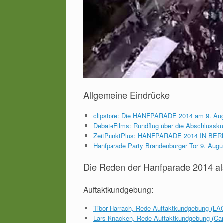
Allgemeine Eindrücke
clipstore: Die HANFPARADE 2014 am 9. Augus
DebateFilms: Rundflug über die Abschlussk
ZeitPunktPlus: HANFPARADE 2014 IN BERLIN
Hanfparade Party Brandenburger Tor 9. August
Die Reden der Hanfparade 2014 als
Auftaktkundgebung:
Tibor Harrach, Rede Auftaktkundgebung (LAG
Lars Knacken, Rede Auftaktkundgebung (Can