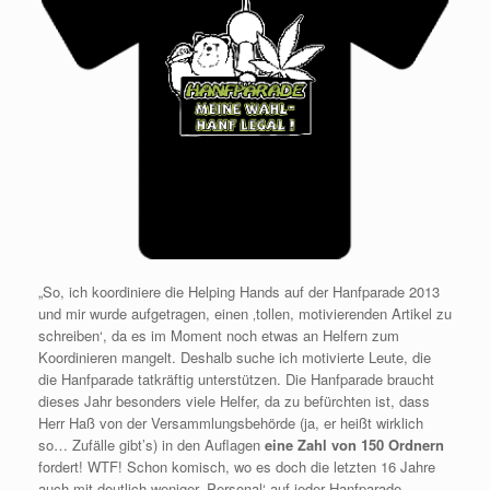
„So, ich koordiniere die Helping Hands auf der Hanfparade 2013
und mir wurde aufgetragen, einen ‚tollen, motivierenden Artikel zu
schreiben‘, da es im Moment noch etwas an Helfern zum
Koordinieren mangelt. Deshalb suche ich motivierte Leute, die
die Hanfparade tatkräftig unterstützen. Die Hanfparade braucht
dieses Jahr besonders viele Helfer, da zu befürchten ist, dass
Herr Haß von der Versammlungsbehörde (ja, er heißt wirklich
so… Zufälle gibt’s) in den Auflagen
eine Zahl von 150 Ordnern
fordert! WTF! Schon komisch, wo es doch die letzten 16 Jahre
auch mit deutlich weniger ‚Personal‘ auf jeder Hanfparade