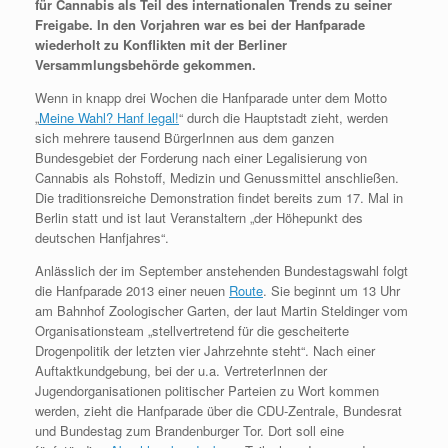
für Cannabis als Teil des internationalen Trends zu seiner
Freigabe. In den Vorjahren war es bei der Hanfparade
wiederholt zu Konflikten mit der Berliner
Versammlungsbehörde gekommen.
Wenn in knapp drei Wochen die Hanfparade unter dem Motto
„
Meine Wahl? Hanf legal!
“ durch die Hauptstadt zieht, werden
sich mehrere tausend BürgerInnen aus dem ganzen
Bundesgebiet der Forderung nach einer Legalisierung von
Cannabis als Rohstoff, Medizin und Genussmittel anschließen.
Die traditionsreiche Demonstration findet bereits zum 17. Mal in
Berlin statt und ist laut Veranstaltern „der Höhepunkt des
deutschen Hanfjahres“.
Anlässlich der im September anstehenden Bundestagswahl folgt
die Hanfparade 2013 einer neuen
Route
. Sie beginnt um 13 Uhr
am Bahnhof Zoologischer Garten, der laut Martin Steldinger vom
Organisationsteam „stellvertretend für die gescheiterte
Drogenpolitik der letzten vier Jahrzehnte steht“. Nach einer
Auftaktkundgebung, bei der u.a. VertreterInnen der
Jugendorganisationen politischer Parteien zu Wort kommen
werden, zieht die Hanfparade über die CDU-Zentrale, Bundesrat
und Bundestag zum Brandenburger Tor. Dort soll eine