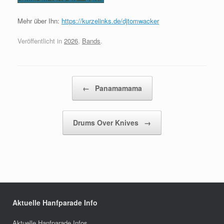
Mehr über Ihn:
https://kurzelinks.de/djtomwacker
Veröffentlicht in
2026
,
Bands
.
Beitragsnavigation
←
Panamamama
Drums Over Knives
→
Aktuelle Hanfparade Info
Aktuelle Hanfparade Infos