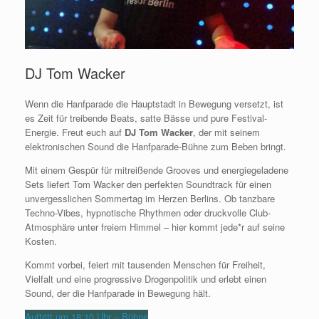
DJ Tom Wacker
Wenn die Hanfparade die Hauptstadt in Bewegung versetzt, ist
es Zeit für treibende Beats, satte Bässe und pure Festival-
Energie. Freut euch auf
DJ Tom Wacker
, der mit seinem
elektronischen Sound die Hanfparade-Bühne zum Beben bringt.
Mit einem Gespür für mitreißende Grooves und energiegeladene
Sets liefert Tom Wacker den perfekten Soundtrack für einen
unvergesslichen Sommertag im Herzen Berlins. Ob tanzbare
Techno-Vibes, hypnotische Rhythmen oder druckvolle Club-
Atmosphäre unter freiem Himmel – hier kommt jede*r auf seine
Kosten.
Kommt vorbei, feiert mit tausenden Menschen für Freiheit,
Vielfalt und eine progressive Drogenpolitik und erlebt einen
Sound, der die Hanfparade in Bewegung hält.
Auftritt um 18:10 Uhr – Bühne