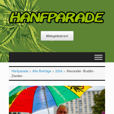
Zum
Inhalt
springen
Mitlegalisieren!
Hanfparade
>
Alle Beiträge
>
2024
>
Alexander -Buddix-
Zierden