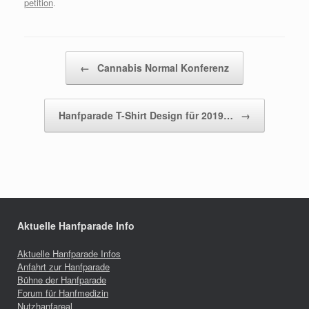
petition
.
Beitragsnavigation
←
Cannabis Normal Konferenz
Hanfparade T-Shirt Design für 2019…
→
Aktuelle Hanfparade Info
Aktuelle Hanfparade Infos
Anfahrt zur Hanfparade
Bühne der Hanfparade
Forum für Hanfmedizin
Nutzhanfareal