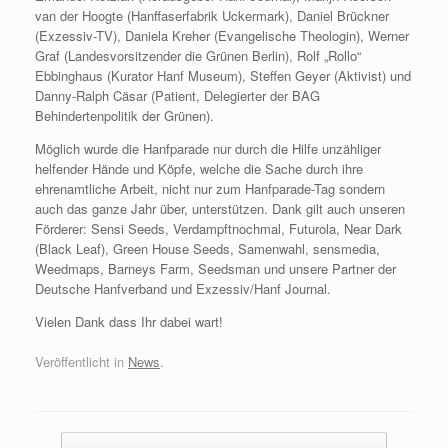
van der Hoogte (Hanffaserfabrik Uckermark), Daniel Brückner
(Exzessiv-TV), Daniela Kreher (Evangelische Theologin), Werner
Graf (Landesvorsitzender die Grünen Berlin), Rolf „Rollo“
Ebbinghaus (Kurator Hanf Museum), Steffen Geyer (Aktivist) und
Danny-Ralph Cäsar (Patient, Delegierter der BAG
Behindertenpolitik der Grünen).
Möglich wurde die Hanfparade nur durch die Hilfe unzähliger
helfender Hände und Köpfe, welche die Sache durch ihre
ehrenamtliche Arbeit, nicht nur zum Hanfparade-Tag sondern
auch das ganze Jahr über, unterstützen. Dank gilt auch unseren
Förderer: Sensi Seeds, Verdampftnochmal, Futurola, Near Dark
(Black Leaf), Green House Seeds, Samenwahl, sensmedia,
Weedmaps, Barneys Farm, Seedsman und unsere Partner der
Deutsche Hanfverband und Exzessiv/Hanf Journal.
Vielen Dank dass Ihr dabei wart!
Veröffentlicht in
News
.
Beitragsnavigation