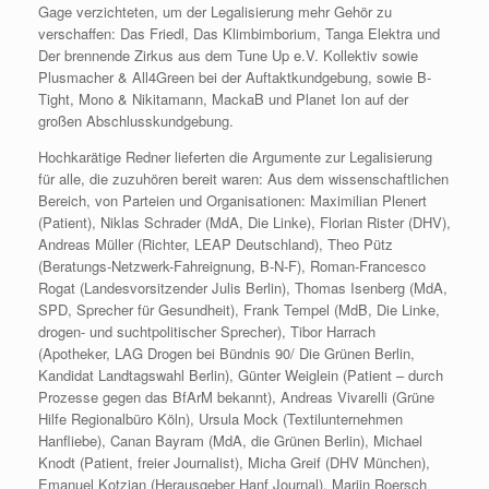
Gage verzichteten, um der Legalisierung mehr Gehör zu
verschaffen: Das Friedl, Das Klimbimborium, Tanga Elektra und
Der brennende Zirkus aus dem Tune Up e.V. Kollektiv sowie
Plusmacher & All4Green bei der Auftaktkundgebung, sowie B-
Tight, Mono & Nikitamann, MackaB und Planet Ion auf der
großen Abschlusskundgebung.
Hochkarätige Redner lieferten die Argumente zur Legalisierung
für alle, die zuzuhören bereit waren: Aus dem wissenschaftlichen
Bereich, von Parteien und Organisationen: Maximilian Plenert
(Patient), Niklas Schrader (MdA, Die Linke), Florian Rister (DHV),
Andreas Müller (Richter, LEAP Deutschland), Theo Pütz
(Beratungs-Netzwerk-Fahreignung, B-N-F), Roman-Francesco
Rogat (Landesvorsitzender Julis Berlin), Thomas Isenberg (MdA,
SPD, Sprecher für Gesundheit), Frank Tempel (MdB, Die Linke,
drogen- und suchtpolitischer Sprecher), Tibor Harrach
(Apotheker, LAG Drogen bei Bündnis 90/ Die Grünen Berlin,
Kandidat Landtagswahl Berlin), Günter Weiglein (Patient – durch
Prozesse gegen das BfArM bekannt), Andreas Vivarelli (Grüne
Hilfe Regionalbüro Köln), Ursula Mock (Textilunternehmen
Hanfliebe), Canan Bayram (MdA, die Grünen Berlin), Michael
Knodt (Patient, freier Journalist), Micha Greif (DHV München),
Emanuel Kotzian (Herausgeber Hanf Journal), Marijn Roersch