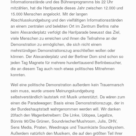
Informationsstände und des Bühnenprogramms bis 22 Uhr
mitzählen, hat die Hanfparade dieses Jahr zwischen 12.000 und
15.000 Menschen angelockt. Mit der langen
Abschlusskundgebung und den vielfältigen Informationsständen
an einem zentralen und belebten Ort im Zentrum Berlins nahe
beim Alexanderplatz verfolgt die Hanfparade bewusst das Ziel,
viele Menschen zu erreichen und ihnen die Teilnahme an der
Demonstration zu ermöglichen, die sich nicht einem
mehrstündigen Demonstrationszug anschließen wollen oder
können. Der Alexanderplatz und der Berliner Dom sind schon so
jeden Tag Magnete für mehrere hunderttausend Berlinbesucher,
die an diesem Tag auch noch etwas politisches Mitnehmen
konnten.
Weil eine politische Demonstration außerdem kein Trauermarsch
sein muss, wurde unsere Meinungskundgebung
selbstverständlich lautstark mit Musik unterstützt. Da wären zum
einen die Paradewagen: Basis eines Demonstrationszugs, der in
der Bundeshauptstadt wahrgenommen werden will. Wir danken
20fach den Wagenbetreibern: Die Linke, Udopea, Legalize,
Bünnis 90/Die Grünen, Soundviecher/Mushroom, Julis, DHV,
Sens Media, Piraten, Weedmaps und Traumküste Soundsystem.
Außerdem natürlich den Musikern, die auf den größten Teil ihrer