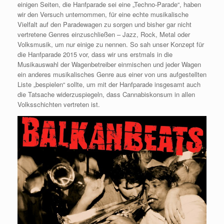
einigen Seiten, die Hanfparade sei eine „Techno-Parade“, haben
wir den Versuch unternommen, für eine echte musikalische
Vielfalt auf den Paradewagen zu sorgen und bisher gar nicht
vertretene Genres einzuschließen – Jazz, Rock, Metal oder
Volksmusik, um nur einige zu nennen. So sah unser Konzept für
die Hanfparade 2015 vor, dass wir uns erstmals in die
Musikauswahl der Wagenbetreiber einmischen und jeder Wagen
ein anderes musikalisches Genre aus einer von uns aufgestellten
Liste „bespielen“ sollte, um mit der Hanfparade insgesamt auch
die Tatsache widerzuspiegeln, dass Cannabiskonsum in allen
Volksschichten vertreten ist.