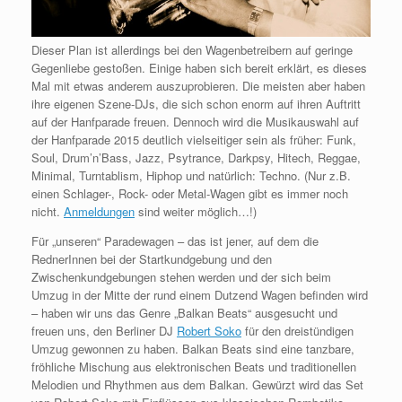
Dieser Plan ist allerdings bei den Wagenbetreibern auf geringe
Gegenliebe gestoßen. Einige haben sich bereit erklärt, es dieses
Mal mit etwas anderem auszuprobieren. Die meisten aber haben
ihre eigenen Szene-DJs, die sich schon enorm auf ihren Auftritt
auf der Hanfparade freuen. Dennoch wird die Musikauswahl auf
der Hanfparade 2015 deutlich vielseitiger sein als früher: Funk,
Soul, Drum’n’Bass, Jazz, Psytrance, Darkpsy, Hitech, Reggae,
Minimal, Turntablism, Hiphop und natürlich: Techno. (Nur z.B.
einen Schlager-, Rock- oder Metal-Wagen gibt es immer noch
nicht.
Anmeldungen
sind weiter möglich…!)
Für „unseren“ Paradewagen – das ist jener, auf dem die
RednerInnen bei der Start­kundgebung und den
Zwischenkundgebungen stehen werden und der sich beim
Umzug in der Mitte der rund einem Dutzend Wagen befinden wird
– haben wir uns das Genre „Balkan Beats“ ausgesucht und
freuen uns, den Berliner DJ
Robert Soko
für den dreistündigen
Umzug gewonnen zu haben. Balkan Beats sind eine tanzbare,
fröhliche Mischung aus elektronischen Beats und traditionellen
Melodien und Rhythmen aus dem Balkan. Gewürzt wird das Set