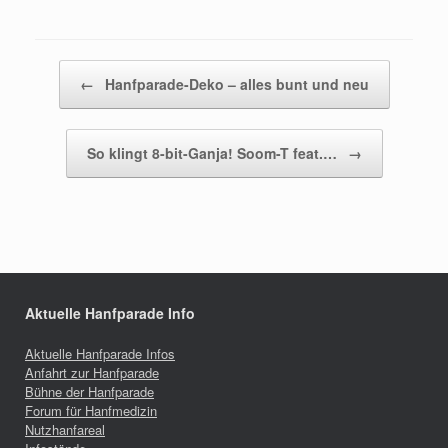
Beitragsnavigation
←
Hanfparade-Deko – alles bunt und neu
So klingt 8-bit-Ganja! Soom-T feat.…
→
Aktuelle Hanfparade Info
Aktuelle Hanfparade Infos
Anfahrt zur Hanfparade
Bühne der Hanfparade
Forum für Hanfmedizin
Nutzhanfareal