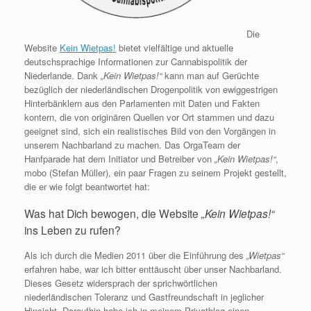
Die
Website
Kein Wietpas!
bietet vielfältige und aktuelle
deutschsprachige Informationen zur Cannabispolitik der
Niederlande. Dank
„Kein Wietpas!“
kann man auf Gerüchte
bezüglich der niederländischen Drogenpolitik von ewiggestrigen
Hinterbänklern aus den Parlamenten mit Daten und Fakten
kontern, die von originären Quellen vor Ort stammen und dazu
geeignet sind, sich ein realistisches Bild von den Vorgängen in
unserem Nachbarland zu machen. Das OrgaTeam der
Hanfparade hat dem Initiator und Betreiber von
„Kein Wietpas!“
,
mobo (Stefan Müller), ein paar Fragen zu seinem Projekt gestellt,
die er wie folgt beantwortet hat:
Was hat Dich bewogen, die Website
„Kein Wietpas!“
ins Leben zu rufen?
Als ich durch die Medien 2011 über die Einführung des
„Wietpas“
erfahren habe, war ich bitter enttäuscht über unser Nachbarland.
Dieses Gesetz widersprach der sprichwörtlichen
niederländischen Toleranz und Gastfreundschaft in jeglicher
Hinsicht. Daraufhin habe ich in meinem Privatblog einen