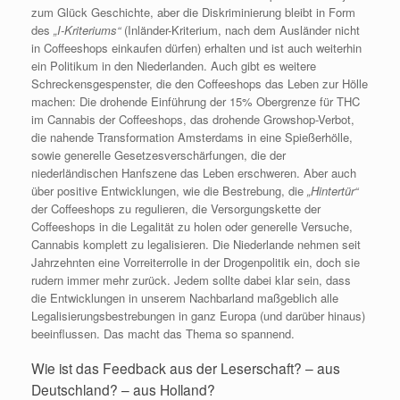
zum Glück Geschichte, aber die Diskriminierung bleibt in Form
des
„I-Kriteriums“
(Inländer-Kriterium, nach dem Ausländer nicht
in Coffeeshops einkaufen dürfen) erhalten und ist auch weiterhin
ein Politikum in den Niederlanden. Auch gibt es weitere
Schreckensgespenster, die den Coffeeshops das Leben zur Hölle
machen: Die drohende Einführung der 15% Obergrenze für THC
im Cannabis der Coffeeshops, das drohende Growshop-Verbot,
die nahende Transformation Amsterdams in eine Spießerhölle,
sowie generelle Gesetzesverschärfungen, die der
niederländischen Hanfszene das Leben erschweren. Aber auch
über positive Entwicklungen, wie die Bestrebung, die
„Hintertür“
der Coffeeshops zu regulieren, die Versorgungskette der
Coffeeshops in die Legalität zu holen oder generelle Versuche,
Cannabis komplett zu legalisieren. Die Niederlande nehmen seit
Jahrzehnten eine Vorreiterrolle in der Drogenpolitik ein, doch sie
rudern immer mehr zurück. Jedem sollte dabei klar sein, dass
die Entwicklungen in unserem Nachbarland maßgeblich alle
Legalisierungsbestrebungen in ganz Europa (und darüber hinaus)
beeinflussen. Das macht das Thema so spannend.
Wie ist das Feedback aus der Leserschaft? – aus
Deutschland? – aus Holland?