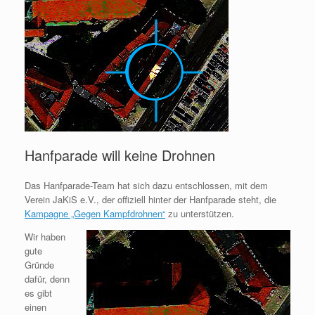
Hanfparade will keine Drohnen
Das Hanfparade-Team hat sich dazu entschlossen, mit dem
Verein JaKiS e.V., der offiziell hinter der Hanfparade steht, die
Kampagne „Gegen Kampfdrohnen“
zu unterstützen.
Wir haben
gute
Gründe
dafür, denn
es gibt
einen