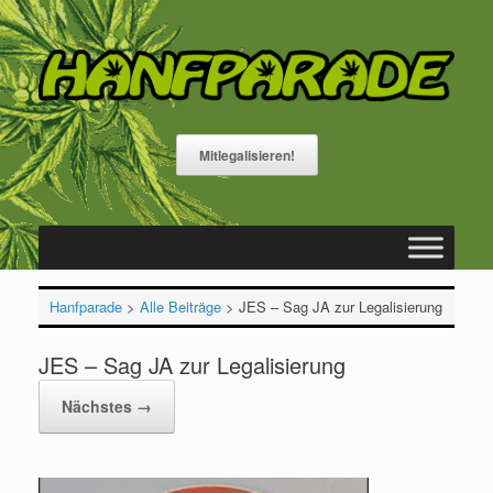
Zum
Inhalt
springen
Mitlegalisieren!
Hanfparade
>
Alle Beiträge
>
JES – Sag JA zur Legalisierung
JES – Sag JA zur Legalisierung
Nächstes →