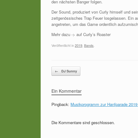
den nächsten Banger folgen.
Der Sound, produziert von Curly himself und se
zeitgenössisches Trap Feuer losgelassen. Ein aus
angetreten, um das Game ordentlich aufzumisc
Mehr dazu -> auf Curly’s Roaster
Veröffentlicht in
2019
,
Bands
.
Beitragsnavigation
←
DJ Sunny
Ein Kommentar
Pingback:
Musikprogramm zur Hanfparade 2019 
Die Kommentare sind geschlossen.