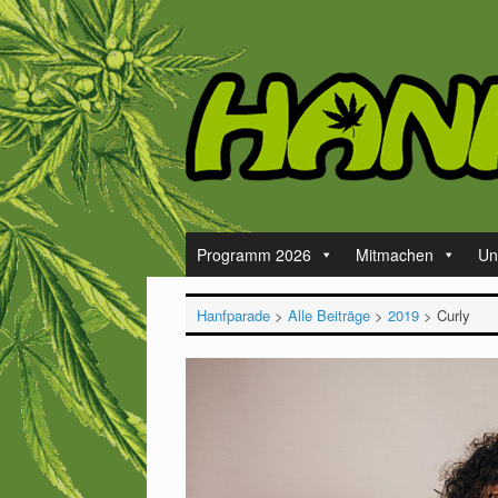
Zum
Inhalt
springen
Programm 2026
Mitmachen
Un
Hanfparade
>
Alle Beiträge
>
2019
>
Curly