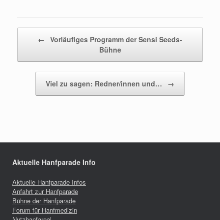
Beitragsnavigation
←
Vorläufiges Programm der Sensi Seeds-
Bühne
Viel zu sagen: Redner/innen und…
→
Aktuelle Hanfparade Info
Aktuelle Hanfparade Infos
Anfahrt zur Hanfparade
Bühne der Hanfparade
Forum für Hanfmedizin
Nutzhanfareal