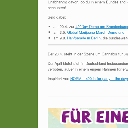
Unabhängig davon, ob du in einem Bundesland le
behaupten!
Seid dabei:
am 20.4. zur
420Day Demo am Brandenburge
am 3.5.
Global Marijuana March Demo und In
am 9.8.
Hanfparade in Berlin,
die bundesweite
Der 20.4. steht in der Szene um Cannabis für
Der April bietet sich in Deutschland insbeson
verboten, außer in einem engem Rahmen für er
Inspiriert von
NORML: 420 is for party – the days 