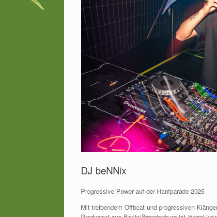
DJ beNNix
Progressive Power auf der Hanfparade 2025
Mit treibendem Offbeat und progressiven Kläng
Produzent aus Berlin/Brandenburg ist längst kein