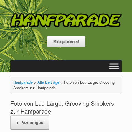
Zum
Inhalt
springen
Mitlegalisieren!
Hanfparade
>
Alle Beiträge
>
Foto von Lou Large, Grooving
Smokers zur Hanfparade
Foto von Lou Large, Grooving Smokers
zur Hanfparade
← Vorheriges