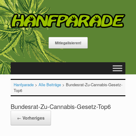
Zum
Inhalt
springen
Mitlegalisieren!
Hanfparade
>
Alle Beiträge
>
Bundesrat-Zu-Cannabis-Gesetz-
Top6
Bundesrat-Zu-Cannabis-Gesetz-Top6
← Vorheriges