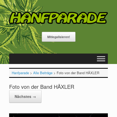
Zum
Inhalt
springen
Mitlegalisieren!
Hanfparade
>
Alle Beiträge
>
Foto von der Band HÄXLER
Foto von der Band HÄXLER
Nächstes →