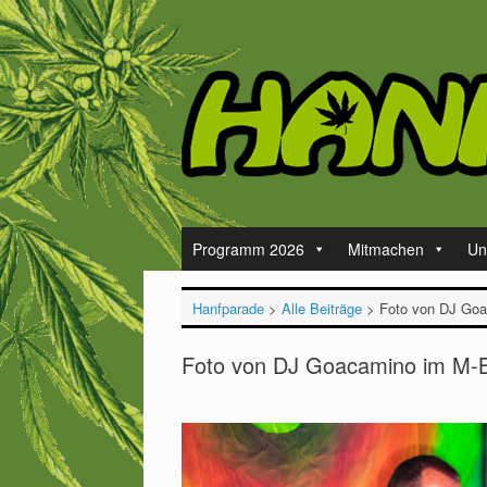
Zum
Inhalt
springen
Programm 2026
Mitmachen
Un
Hanfparade
>
Alle Beiträge
>
Foto von DJ Goa
Foto von DJ Goacamino im M-Bi