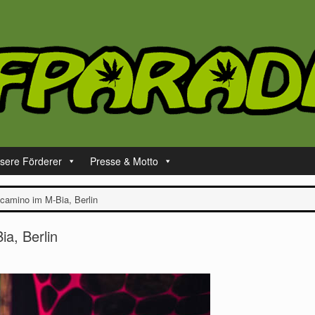
sere Förderer
Presse & Motto
camino im M-Bia, Berlin
a, Berlin