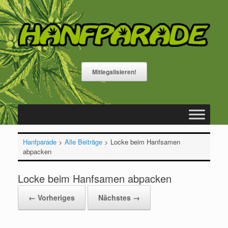
Zum
Inhalt
springen
Mitlegalisieren!
Hanfparade
>
Alle Beiträge
>
Locke beim Hanfsamen
abpacken
Locke beim Hanfsamen abpacken
← Vorheriges
Nächstes →