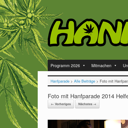
Zum
Inhalt
springen
Programm 2026
Mitmachen
Un
Hanfparade
>
Alle Beiträge
>
Foto mit Hanfpar
Foto mit Hanfparade 2014 Helfe
← Vorheriges
Nächstes →