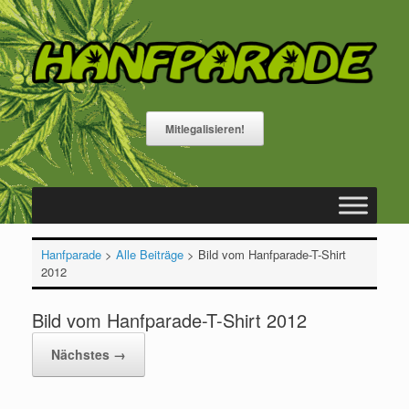
Zum
Inhalt
springen
Mitlegalisieren!
Hanfparade
>
Alle Beiträge
>
Bild vom Hanfparade-T-Shirt
2012
Bild vom Hanfparade-T-Shirt 2012
Nächstes →