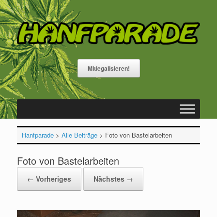
Zum
Inhalt
springen
Mitlegalisieren!
Hanfparade
>
Alle Beiträge
>
Foto von Bastelarbeiten
Foto von Bastelarbeiten
← Vorheriges
Nächstes →