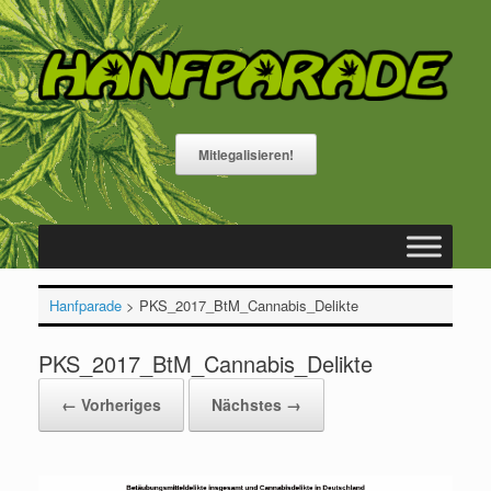
Zum
Inhalt
springen
Mitlegalisieren!
Hanfparade
>
PKS_2017_BtM_Cannabis_Delikte
PKS_2017_BtM_Cannabis_Delikte
← Vorheriges
Nächstes →