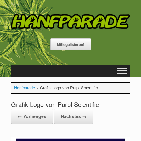
Zum
Inhalt
springen
Mitlegalisieren!
Hanfparade
>
Grafik Logo von Purpl Scientific
Grafik Logo von Purpl Scientific
← Vorheriges
Nächstes →