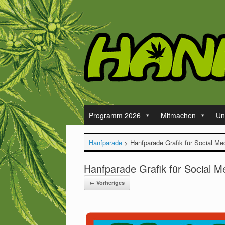
Zum
Inhalt
springen
Programm 2026
Mitmachen
Un
Hanfparade
>
Hanfparade Grafik für Social Me
Hanfparade Grafik für Social M
← Vorheriges