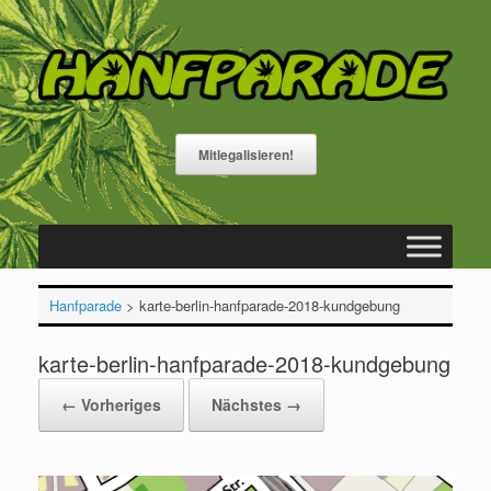
Zum
Inhalt
springen
Mitlegalisieren!
Hanfparade
>
karte-berlin-hanfparade-2018-kundgebung
karte-berlin-hanfparade-2018-kundgebung
← Vorheriges
Nächstes →