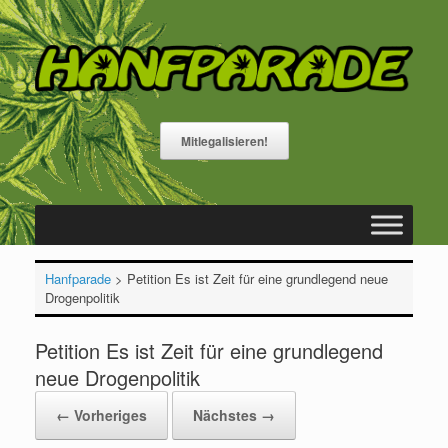
Zum
Inhalt
springen
Mitlegalisieren!
Hanfparade
>
Petition Es ist Zeit für eine grundlegend neue
Drogenpolitik
Petition Es ist Zeit für eine grundlegend
neue Drogenpolitik
← Vorheriges
Nächstes →