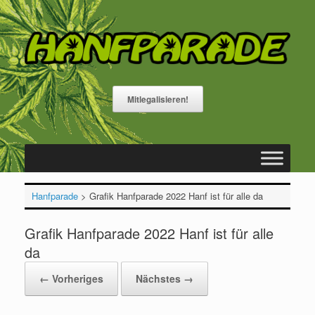
Zum
Inhalt
springen
Mitlegalisieren!
Hanfparade
>
Grafik Hanfparade 2022 Hanf ist für alle da
Grafik Hanfparade 2022 Hanf ist für alle
da
← Vorheriges
Nächstes →